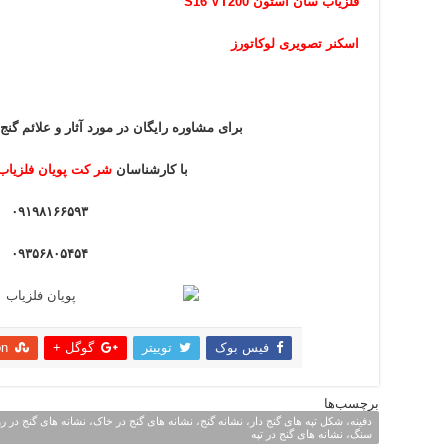
فلزیاب سان استون S16 VT200
اسکنر تصویری لوکاتورز
برای مشاوره رایگان در مورد آثار و علائم گنج 
با کارشناسان
شر کت پویان فلزیاب
۰۹۱۹۸۱۶۶۵۹۳
۰۹۳۵۶۸۰۵۴۵۴
فیس بوک
توییتر
گوگل +
on
اشتراک
برچسب‌ها
دفینه، شکل تپه های گنج دار، نشانه گنج، نشانه های گنج در خاک، نشانه های گنج در 
سنگ، نشانه های گنج در تپه