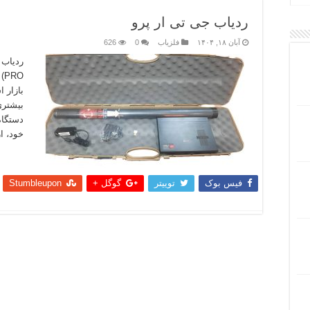
ردیاب جی تی ار پرو
آبان ۱۸, ۱۴۰۴
فلزیاب
0
626
RO
بازار ا
بیشتری
دستگاه
خود، ا
بیشتر
فیس بوک
توییتر
گوگل +
Stumbleupon