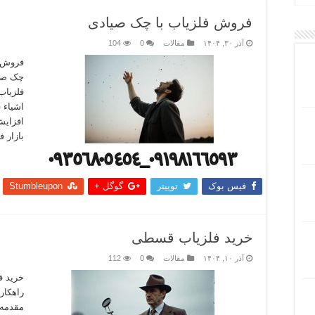
فروش فلزیاب با چک صیادی
آذر ۳۰, ۱۴۰۴
مقالات
0
104
فروش ف
چک صیا
فلزیاب‌
اشیاء ف
افزایش
بازار 
بیشتر
فیس بوک
توییتر
گوگل +
Stumbleupon
خرید فلزیاب قسطی
آذر ۱۰, ۱۴۰۴
مقالات
0
112
خرید 
راهکار
مقدمه: