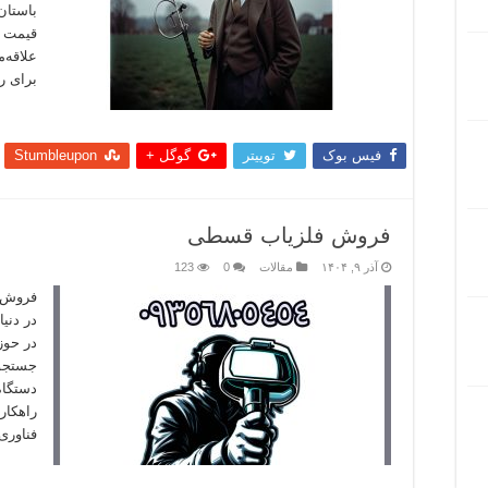
باستان
قیمت با
علاقه‌
برای ر
بیشتر
فیس بوک
توییتر
گوگل +
Stumbleupon
فروش فلزیاب قسطی
آذر ۹, ۱۴۰۴
مقالات
0
123
فروش 
در دنی
در حوز
جستجو 
دستگاه
راهکار
فناوری
بیشتر