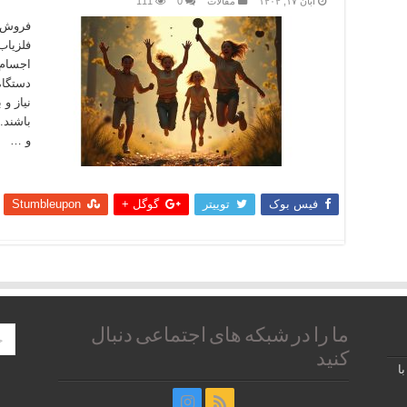
آبان ۱۷, ۱۴۰۴
مقالات
0
111
فروش ا
فلزیاب
اجسام 
دستگاه
نیاز و
باشند.
و …
بیشتر
فیس بوک
توییتر
گوگل +
Stumbleupon
ما را در شبکه های اجتماعی دنبال
کنید
ا