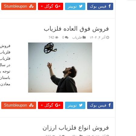
فیس بوک
توییتر
گوگل +
Stumbleupon
فروش فوق العاده فلزیاب
آذر ۴, ۱۴۰۴
فلزیاب
0
742
فروش ف
فلزیاب
فلزیاب
در سال‌
توجه به
باستان
معادن،
بیشتر
فیس بوک
توییتر
گوگل +
Stumbleupon
فروش انواع فلزیاب ارزان