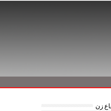
اع زن