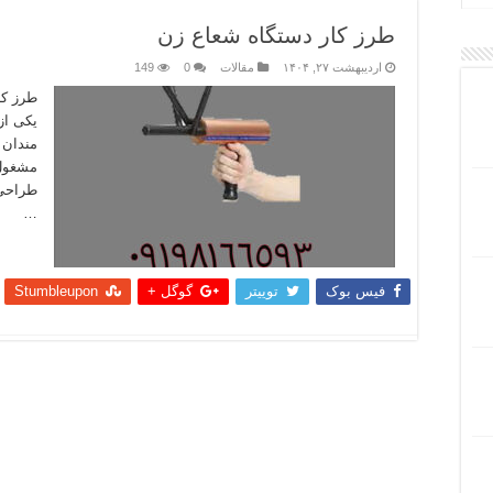
طرز کار دستگاه شعاع زن
اردیبهشت ۲۷, ۱۴۰۴
مقالات
0
149
طرز کا
یکی از
مندان 
مشغول 
طراحی 
…
بیشتر
فیس بوک
توییتر
گوگل +
Stumbleupon