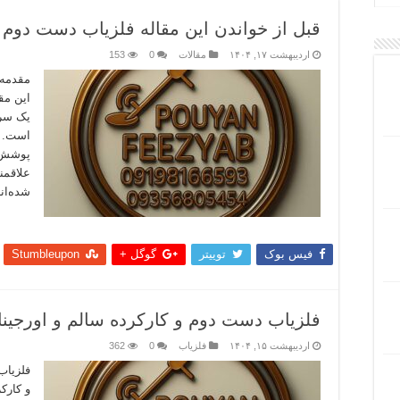
قبل از خواندن این مقاله فلزیاب دست دوم 
اردیبهشت ۱۷, ۱۴۰۴
مقالات
0
153
مقدمه‌
این مق
یک سرگ
است. با
پوشش ر
علاقمن
شده‌اند
بیشتر
فیس بوک
توییتر
گوگل +
Stumbleupon
فلزیاب دست دوم و کارکرده سالم و اورجینا
اردیبهشت ۱۵, ۱۴۰۴
فلزیاب
0
362
فلزیاب
و کارک