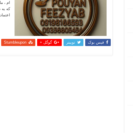
ام ، م
که به 
اعتماد ک
بیشتر
فیس بوک
توییتر
گوگل +
Stumbleupon