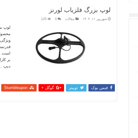
لوپ بزرگ فلزیاب لورنز
شهریور ۱۱, ۱۴۰۴
مقالات
0
125
لوپ بز
محصول 
قدرتمن
است. ی
بر کار
دیپ …
بیشتر
فیس بوک
توییتر
گوگل +
Stumbleupon