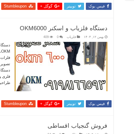
فیس بوک
توییتر
گوگل +
Stumbleupon
دستگاه فلزیاب و اسکنر OKM6000
بهمن ۱۲, ۱۴۰۴
فلزیاب
0
409
M
فلزات 
تصویرب
دستگاه
فلزی و
طراحی 
بیشتر
فیس بوک
توییتر
گوگل +
Stumbleupon
فروش گنجیاب اقساطی