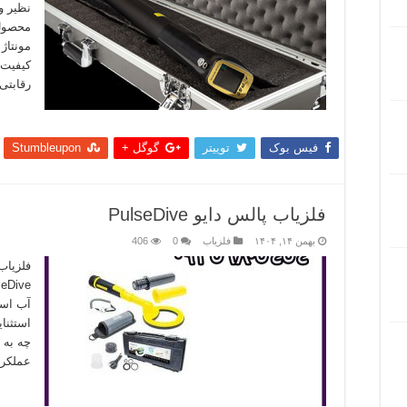
نظیر و
محصول 
مونتاژ 
کیفیت 
رقابتی
بیشتر
فیس بوک
توییتر
گوگل +
Stumbleupon
فلزیاب پالس دایو PulseDive
بهمن ۱۴, ۱۴۰۴
فلزیاب
0
406
آب است
استثنا
چه به 
عملکر
بیشتر