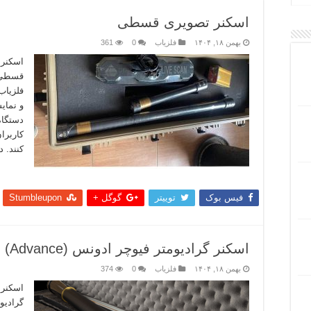
اسکنر تصویری قسطی
بهمن ۱۸, ۱۴۰۴
فلزیاب
0
361
اسکنر 
قسطی م
فلزیاب
و نمای
دستگاه‌
کاربرا
کنند. د
بیشتر
فیس بوک
توییتر
گوگل +
Stumbleupon
اسکنر گرادیومتر فیوچر ادونس (Advance)
بهمن ۱۸, ۱۴۰۴
فلزیاب
0
374