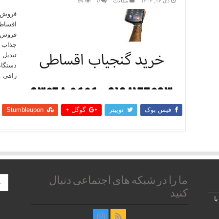
دی ۱۶, ۱۴۰۴
مقالات
0
94
فروش گ
اقساطی
فروش گ
جذاب و
تبدیل 
دستگاه‌
راهی 
بیشتر
فیس بوک
توییتر
گوگل +
Stumbleupon
ما را در شبکه های اجتماعی دنبال
کنید
ا