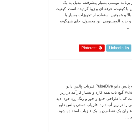
 برنامه نویسی بسیار پیشرفته، تبدیل یه یک
با کیفیت، حرفه ای و زیبا گردیده است. کیفیت
بالا و همچنین استفاده از تجهیزات بسیار با
و بدنه آلومینیومی این محصول، جای هیچگونه
 …
 بخوانید »
Pinterest
LinkedIn
فلزیاب پالس دایو PulseDive فلزیاب پالس دایو
PulseDive گنج یاب همه کاره و بسیار کارآمد در زیر
 که با طراحی جمع و جور و رنگ زرد خود، دید
یی را در زیر آب دارد. فلزیاب دستی پالس دایو
عنوان یک نقطه‌زن یا یک فلزیاب استفاده شود،
د …
 بخوانید »