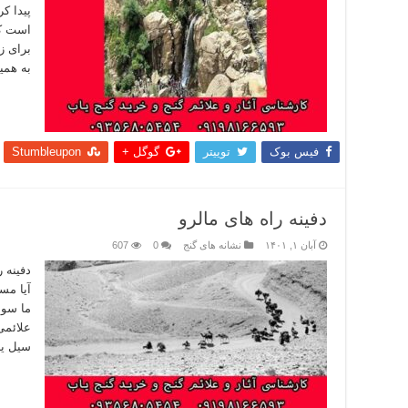
پیدا ک
است که
برای ز
به هم
بیشتر
فیس بوک
توییتر
گوگل +
Stumbleupon
دفینه راه های مالرو
آبان ۱, ۱۴۰۱
نشانه های گنج
0
607
دفینه ر
آیا مس
ما سوا
علائمی 
سیل یا
بیشتر