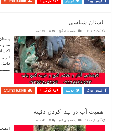
فیس بوک
توییتر
گوگل +
Stumbleupon
باستان شناسی
آبان ۸, ۱۴۰۱
نشانه های گنج
0
372
باستان
مخلوطی
اکتشاف
ایران 
دانش ب
مستندس
بیشتر
فیس بوک
توییتر
گوگل +
Stumbleupon
اهمیت آب در پیدا کردن دفینه
آبان ۸, ۱۴۰۱
نشانه های گنج
0
497
اهمیت 