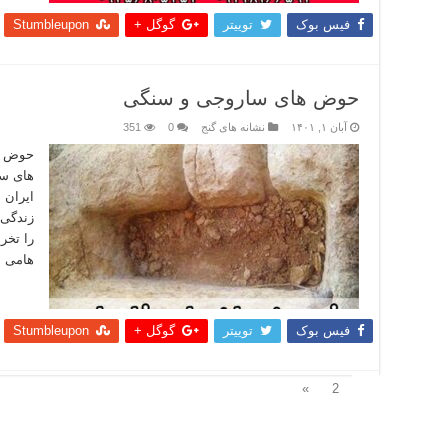
فیس بوک
توییتر
گوگل +
Stumbleupon
حوض های ساروجی و سنگی
آبان ۱, ۱۴۰۱
نشانه های گنج
0
351
حوض ه
های سا
ایران 
زندگی 
را تخر
هامی ب
بیشتر
فیس بوک
توییتر
گوگل +
Stumbleupon
1
»
2