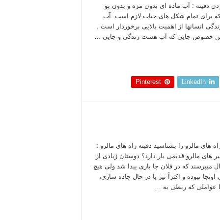
ردن دفینه : آب ماده ای بدون مزه و بدون بو
 برای تمام شکل های حیات لازم است .آب
ندگی انسانها از اهمیت بالایی برخوردار است .
ین خصوص جایی که آب هست زندگی و جایی …
 بخوانید »
Pinterest
LinkedIn
اه های مالرو را بشناسید دفینه راه های مالرو :
یر های مالرو قدیمی بار دارد؟ دوستان زیادی از
ل میپرسند که در فلان جا باری پیدا شد ولی هیچ
اونجا نبوده و اکثراً نیز یا در حال جاده سازی،
 عواملی که ربطی به …
 بخوانید »