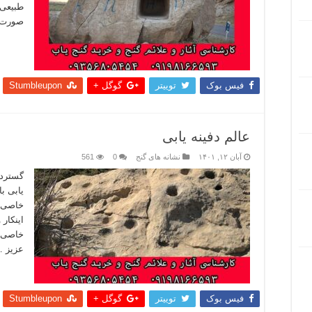
طبیعی 
صورت ک
بیشتر
فیس بوک
توییتر
گوگل +
Stumbleupon
عالم دفینه یابی
آبان ۱۲, ۱۴۰۱
نشانه های گنج
0
561
گستردگی
یابی ب
خاصی ن
اینکار 
خاصی ب
عزیز 
بیشتر
فیس بوک
توییتر
گوگل +
Stumbleupon