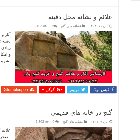
علائم و نشانه‌ محل دفینه
آبان ۱۱, ۱۴۰۱
نشانه های گنج
0
493
آثار و 
دفینه :
زیادی 
و امکان
بشوید 
بیشتر
فیس بوک
توییتر
گوگل +
Stumbleupon
گنج در خانه های قدیمی
آبان ۹, ۱۴۰۱
نشانه های گنج
0
1,303
علائم 
: صخره