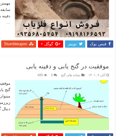
مهمتری
سابقه 
دفینه 
…
بیشتر
فیس بوک
توییتر
گوگل +
Stumbleupon
موفقیت در گنج یابی و دفینه یابی
آبان ۹, ۱۴۰۱
نشانه های گنج
0
489
موفقیت
گنج یاب
میتوان 
زیرزمی
دنبال 
بیشتر