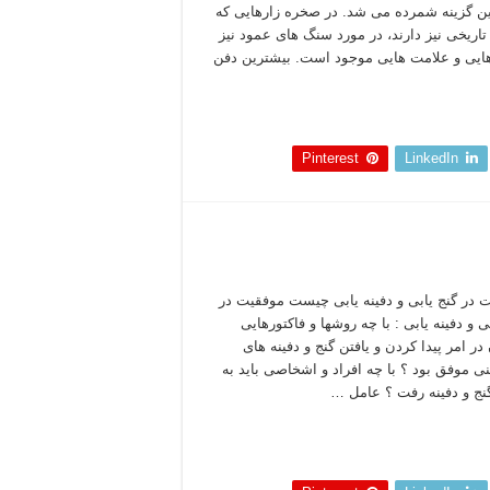
ن گزینه شمرده می شد. در صخره زارهایی که
تاریخی نیز دارند، در مورد سنگ های عمود نیز
هایی و علامت هایی موجود است. بیشترین دفن
 بخوانید »
Pinterest
LinkedIn
 در گنج یابی و دفینه یابی چیست موفقیت در
ی و دفینه یابی : با چه روشها و فاکتورهایی
در امر پیدا کردن و یافتن گنج و دفینه های
نی موفق بود ؟ با چه افراد و اشخاصی باید به
گنج و دفینه رفت ؟ عامل …
 بخوانید »