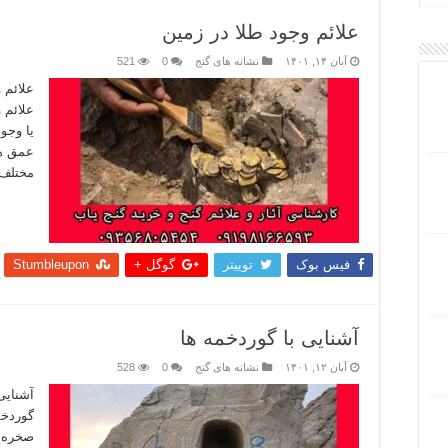
علائم وجود طلا در زمین
آبان ۱۴, ۱۴۰۱
نشانه های گنج
0
521
علائم 
علائم 
یا وجو
عمق ها
مختلف 
بیشتر
فیس بوک
توییتر
گوگل +
Stumbleupon
آشنایی با گوردخمه ها
آبان ۱۲, ۱۴۰۱
نشانه های گنج
0
528
آشنایی 
گوردخم
صخره ا