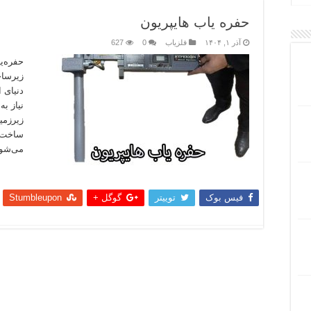
حفره یاب هایپریون
آذر ۱, ۱۴۰۴
فلزیاب
0
627
حفره‌ی
زیرساخ
دنیای 
نیاز ب
زیرزمی
ساخت‌و
می‌شود
بیشتر
فیس بوک
توییتر
گوگل +
Stumbleupon