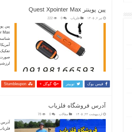
پین پوینتر Quest Xpointer Max
تیر ۶, ۱۴۰۵
فلزیاب
0
222
تفکیک 
صورت د
لرزشی 
بیشتر
فیس بوک
توییتر
گوگل +
Stumbleupon
آدرس فروشگاه فلزیاب
اردیبهشت ۲۲, ۱۴۰۵
مقالات
0
78
آدرس ف
فلزیاب