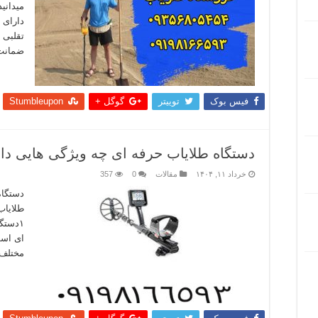
میدانی
دارای 
تقلبی 
ضمانت 
بیشتر
فیس بوک
توییتر
گوگل +
Stumbleupon
دستگاه طلایاب حرفه ای چه ویژگی هایی دا
خرداد ۱۱, ۱۴۰۴
مقالات
0
357
دستگ
طلایاب
۱دستگ
ای است
مختلف 
بیشتر