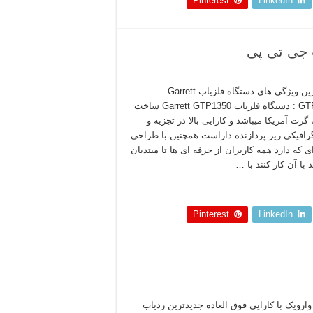
Pinterest
LinkedIn
مهم ترین ویژگی های دستگاه فلزیاب Garrett
GTP1350 : دستگاه فلزیاب Garrett GTP1350 ساخت
رت آمریکا میباشد و کارایی بالا در تجزیه و
افیکی ریز پردازنده داراست همچنین با طراحی
ی که دارد همه کاربران از حرفه ای ها تا مبتدیان
د با آن کار کنند با …
 بخوانید »
Pinterest
LinkedIn
وارویک با کارایی فوق العاده جدیدترین ردیاب