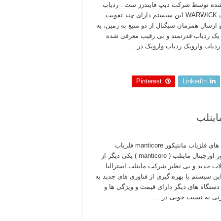
شده توسط شرکت دیپ فایندرز ست . ردیاب
وارویک WARWICK این سیستم دارای چند تقویت
و ارسال همزمان سیگنال از دو منبع به زمین، به
یک ردیاب قدرتمند و بی رقیب معرفی شده
دیاب وارویک ردیاب وارویک در …
 بخوانید »
Pinterest
LinkedIn
ویژگی های فلزیاب مانتیکور manticore فلزیاب
مانتیکور اورجینال ماینلب ( manticore ) یکی دیگر از
ت جدید و بی نظیر شرکت ماینلب استرالیا
ن سیستم با بهره گیری از فناوری های جدید به
ستگاه های دیگر دارای قیمت و ویژگی ها و
نی به نسبت خوبی در …
 بخوانید »