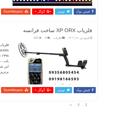
بیشتر
فیس بوک
توییتر
گوگل +
Stumbleupon
فلزیاب XP ORX ساخت فرانسه
فروردین ۲۱, ۱۴۰۲
فلزیاب
0
325
۹۸
یاب ، 
این شر
برترین
بیشتر
فیس بوک
توییتر
گوگل +
Stumbleupon
1
»
3
2