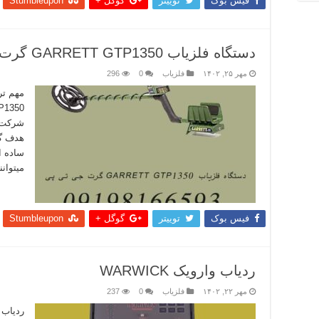
فیس بوک
توییتر
گوگل +
Stumbleupon
دستگاه فلزیاب GARRETT GTP1350 گرت جی تی پی
مهر ۲۵, ۱۴۰۲
فلزیاب
0
296
شرکت گ
هدف گر
ساده ا
میتوانن
بیشتر
فیس بوک
توییتر
گوگل +
Stumbleupon
ردیاب وارویک WARWICK
مهر ۲۲, ۱۴۰۲
فلزیاب
0
237
ردیاب 