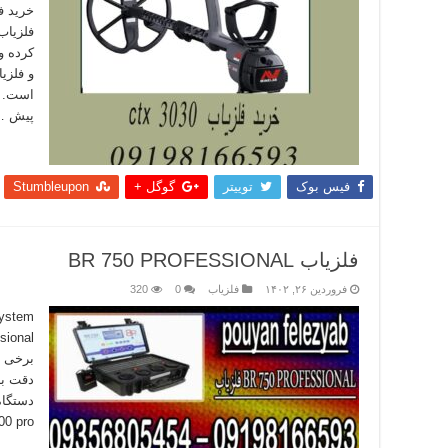
کرده و 
پیش …
بیشتر
فیس بوک
توییتر
گوگل +
Stumbleupon
فلزیاب BR 750 PROFESSIONAL
فروردین ۲۶, ۱۴۰۲
فلزیاب
0
320
برخی و
دقت با
دستگاه
BR700 pro که در