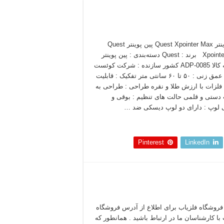
پین پوینتر Quest Xpointer Max پین پوینتر Quest
Xpointer Max برند : Quest دسته‌بندی : پین پوینتر
شناسه کالا ADP-0085 کشور سازنده : شرکت کوئست
آمریکا عمق زنی : ۵۰ تا ۶۰ سانتی متر تفکیک : قابلیت
فلزات با ارزش طلا و نقره طراحی : طراحی به
ستی و قلمی حالت های تنظیم : بوقی و
لوپ : دارای دو لوپ دیسکی ضد …
 بخوانید »
Pinterest
LinkedIn
روشگاه فلزیاب برای اطلاع از آدرس فروشگاه
 با کارشناسان ما در ارتباط باشید . همانطور که