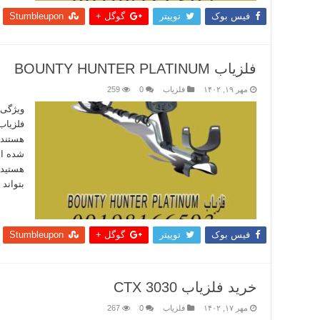
فیس بوک
توییتر
گوگل +
Stumbleupon
فلزیاب BOUNTY HUNTER PLATINUM
مهر ۱۹, ۱۴۰۲
فلزیاب
0
259
ویژگی 
هستند 
شده ای
هستید 
بتواند 
بیشتر
فیس بوک
توییتر
گوگل +
Stumbleupon
خرید فلزیاب CTX 3030
مهر ۱۷, ۱۴۰۲
فلزیاب
0
267