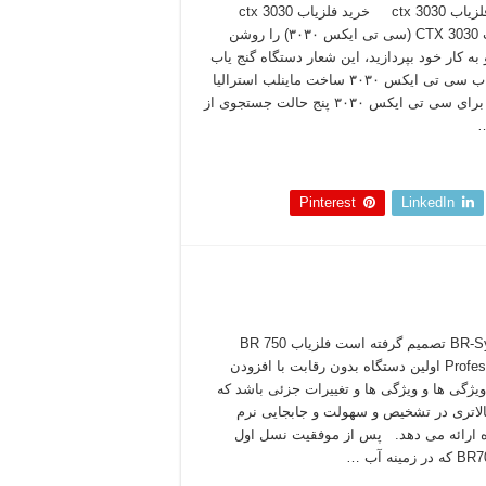
خرید فلزیاب ctx 3030 خرید فلزیاب ctx 3030
فلزیاب CTX 3030 (سی تی ایکس ۳۰۳۰) را روشن
به کار خود بپردازید، این شعار دستگاه گنج یاب
و فلزیاب سی تی ایکس ۳۰۳۰ ساخت ماینلب استرالیا
است. برای سی تی ایکس ۳۰۳۰ پنج حالت جستجوی از
 بخوانید »
Pinterest
LinkedIn
BR-System تصمیم گرفته است فلزیاب BR 750
Professional اولین دستگاه بدون رقابت با افزودن
یژگی ها و ویژگی ها و تغییرات جزئی باشد که
لاتری در تشخیص و سهولت و جابجایی نرم
 ارائه می دهد. پس از موفقیت نسل اول
 زمینه آب …