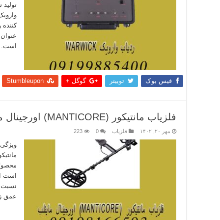
تولید 
کننده 
عنوان 
است. ر
بیشتر
فیس بوک
توییتر
گوگل +
Stumbleupon
فلزیاب مانتیکور (MANTICORE) اورجینال ماینلب
مهر ۲۰, ۱۴۰۲
فلزیاب
0
223
محصولا
است ای
نسبت د
عمق ز
بیشتر