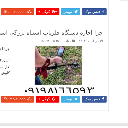
بیشتر
فیس بوک
توییتر
گوگل +
Stumbleupon
چرا اجاره دستگاه فلزیاب اشتباه بزرگی اس
خرداد ۱۰, ۱۴۰۴
مقالات
0
156
چرا ا
چرا ا
است؟: 
حل سری
کاوش و
بیشتر
فیس بوک
توییتر
گوگل +
Stumbleupon