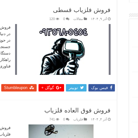
فروش فلزیاب قسطی
آذر ۹, ۱۴۰۴
مقالات
0
120
فروش 
در دنی
در حوز
جستجو 
دستگاه
راهکار
فناوری
بیشتر
فیس بوک
توییتر
گوگل +
Stumbleupon
فروش فوق العاده فلزیاب
آذر ۴, ۱۴۰۴
فلزیاب
0
741
فروش ف
فلزیاب