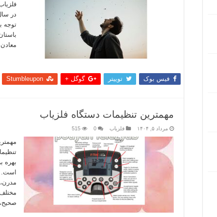
فلزیاب
در سال‌
توجه به
باستان
معادن،
بیشتر
فیس بوک
توییتر
گوگل +
Stumbleupon
مهمترین تنظیمات دستگاه فلزیاب
مرداد ۵, ۱۴۰۴
فلزیاب
0
515
مهمتر
تنظیما
بهره‌ ب
است. دس
مدرن، 
مختلف 
صحیح،