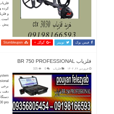
کرده و 
پیش …
بیشتر
فیس بوک
توییتر
گوگل +
Stumbleupon
فلزیاب BR 750 PROFESSIONAL
فروردین ۲۶, ۱۴۰۲
فلزیاب
0
325
برخی و
دقت با
دستگاه
BR700 pro که در
بیشتر