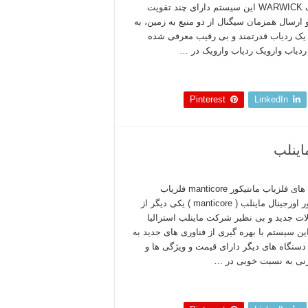
وارویک WARWICK این سیستم دارای چند تقویت
و ارسال همزمان سیگنال از دو منبع به زمین، به
یک ردیاب قدرتمند و بی رقیب معرفی شده
دیاب وارویک ردیاب وارویک در …
 بخوانید »
Pinterest
LinkedIn
ویژگی های فلزیاب مانتیکور manticore فلزیاب
مانتیکور اورجینال ماینلب ( manticore ) یکی دیگر از
ت جدید و بی نظیر شرکت ماینلب استرالیا
ن سیستم با بهره گیری از فناوری های جدید به
ستگاه های دیگر دارای قیمت و ویژگی ها و
نی به نسبت خوبی در …
 بخوانید »