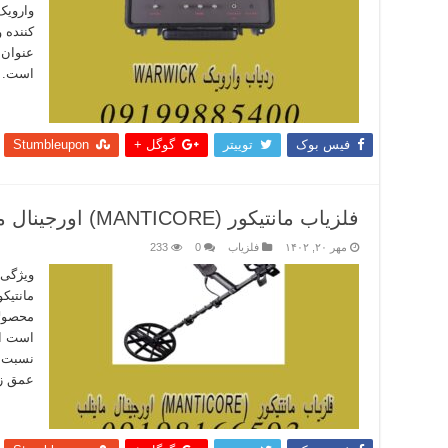
کننده 
عنوان 
است. ر
بیشتر
فیس بوک
توییتر
گوگل +
Stumbleupon
فلزیاب مانتیکور (MANTICORE) اورجینال ماینلب
مهر ۲۰, ۱۴۰۲
فلزیاب
0
233
محصولا
است ای
نسبت د
عمق ز
بیشتر