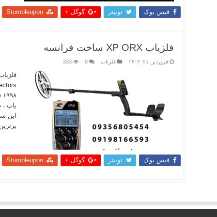
فیس بوک
توییتر
گوگل +
Stumbleupon
فلزیاب XP ORX ساخت فرانسه
فروردین ۲۱, ۱۴۰۲
فلزیاب
0
333
۹۸
یاب ، 
این شر
برترین
بیشتر
فیس بوک
توییتر
گوگل +
Stumbleupon