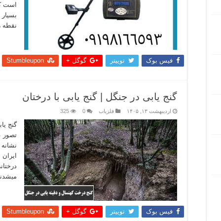
است که
بسیار 
نقطه ز
بیشتر
فیس بوک
توییتر
گوگل +
Stumbleupon
گنج یابی در جنگل | گنج یابی با درختان
اردیبهشت ۱۳, ۱۴۰۵
فلزیاب
0
325
گنج یا
تصور ع
نشانه 
ایران 
درختان
میشدند
بیشتر
فیس بوک
توییتر
گوگل +
Stumbleupon