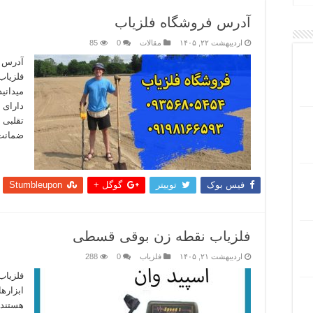
آدرس فروشگاه فلزیاب
اردیبهشت ۲۲, ۱۴۰۵
مقالات
0
85
آدرس ف
فلزیاب
میدانی
دارای 
تقلبی 
ضمانت 
بیشتر
فیس بوک
توییتر
گوگل +
Stumbleupon
فلزیاب نقطه زن بوقی قسطی
اردیبهشت ۲۱, ۱۴۰۵
فلزیاب
0
288
فلزیاب
ابزاره
هستند.