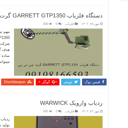
دستگاه فلزیاب GARRETT GTP1350 گرت جی تی پی
مهر ۲۵, ۱۴۰۲
فلزیاب
0
300
شرکت گ
هدف گر
ساده ا
میتوانن
بیشتر
فیس بوک
توییتر
گوگل +
Stumbleupon
ردیاب وارویک WARWICK
مهر ۲۲, ۱۴۰۲
فلزیاب
0
245
ردیاب 
تولید 