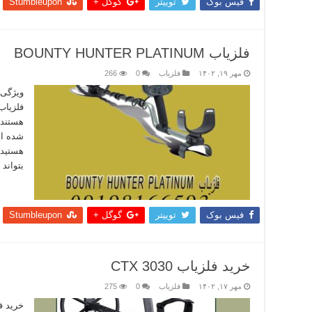
فیس بوک
توییتر
گوگل +
Stumbleupon
فلزیاب BOUNTY HUNTER PLATINUM
مهر ۱۹, ۱۴۰۲
فلزیاب
0
266
ویژگی 
هستند 
شده ای
هستید 
بتواند 
بیشتر
فیس بوک
توییتر
گوگل +
Stumbleupon
خرید فلزیاب CTX 3030
مهر ۱۷, ۱۴۰۲
فلزیاب
0
275