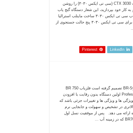
فلزیاب CTX 3030 (سی تی ایکس ۳۰۳۰) را روشن
به کار خود بپردازید، این شعار دستگاه گنج یاب
و فلزیاب سی تی ایکس ۳۰۳۰ ساخت ماینلب استرالیا
است. برای سی تی ایکس ۳۰۳۰ پنج حالت جستجوی از
 بخوانید »
Pinterest
LinkedIn
BR-System تصمیم گرفته است فلزیاب BR 750
Professional اولین دستگاه بدون رقابت با افزودن
یژگی ها و ویژگی ها و تغییرات جزئی باشد که
لاتری در تشخیص و سهولت و جابجایی نرم
 ارائه می دهد. پس از موفقیت نسل اول
 زمینه آب …
 بخوانید »