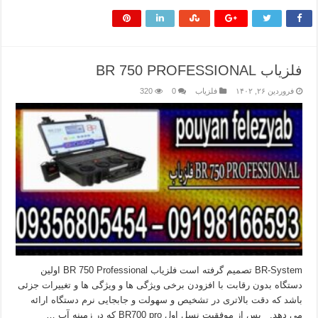
فلزیاب BR 750 PROFESSIONAL
فروردین ۲۶, ۱۴۰۲
فلزیاب
0
320
BR-System تصمیم گرفته است فلزیاب BR 750 Professional اولین
دستگاه بدون رقابت با افزودن برخی ویژگی ها و ویژگی ها و تغییرات جزئی
باشد که دقت بالاتری در تشخیص و سهولت و جابجایی نرم دستگاه ارائه
می دهد. پس از موفقیت نسل اول BR700 pro که در زمینه آب …