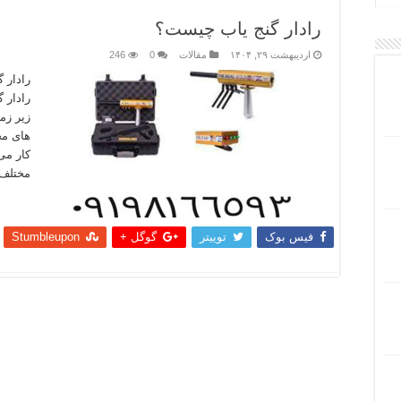
رادار گنج‌ یاب چیست؟
اردیبهشت ۲۹, ۱۴۰۴
مقالات
0
246
رادار 
رادار گ
زیر زمی
های مخ
کار می‌
مختلف 
بیشتر
فیس بوک
توییتر
گوگل +
Stumbleupon