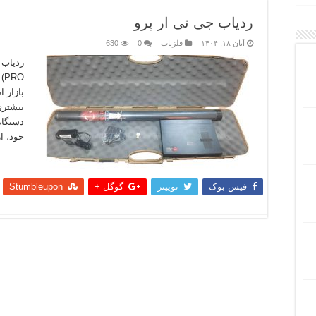
ردیاب جی تی ار پرو
آبان ۱۸, ۱۴۰۴
فلزیاب
0
630
RO
بازار ا
بیشتری
دستگاه
خود، ا
بیشتر
فیس بوک
توییتر
گوگل +
Stumbleupon