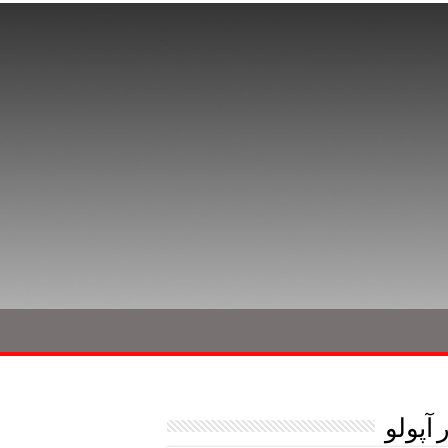
آپولو