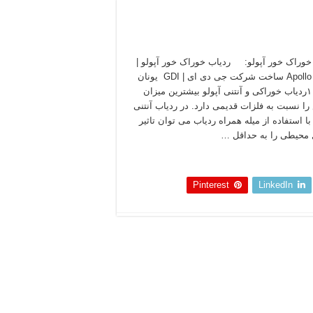
خوراک خور آپولو: ردیاب خوراک خور آپولو |
ردیاب Apollo ساخت شرکت جی دی ای | GDI یونان
است. ۱ردیاب خوراکی و آنتنی آپولو بیشترین میزان
 نسبت به فلزات قدیمی دارد. در ردیاب آنتنی
Apol با استفاده از میله همراه ردیاب می توان تاثیر
محیطی را به حداقل …
 بخوانید »
Pinterest
LinkedIn