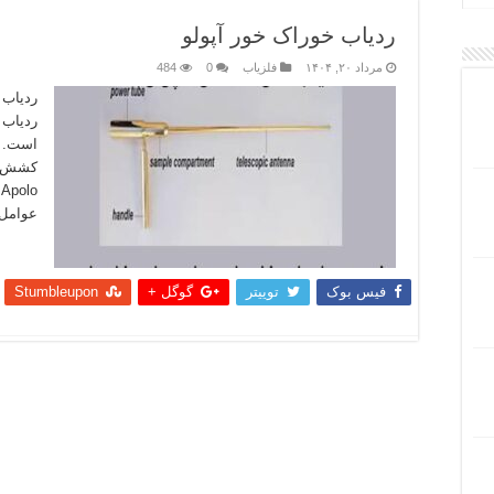
ردیاب خوراک خور آپولو
مرداد ۲۰, ۱۴۰۴
فلزیاب
0
484
ردیاب 
کشش را
o
عوامل 
بیشتر
فیس بوک
توییتر
گوگل +
Stumbleupon