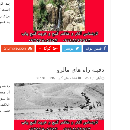
پیدا ک
است که
برای ز
به هم
بیشتر
فیس بوک
توییتر
گوگل +
Stumbleupon
دفینه راه های مالرو
آبان ۱, ۱۴۰۱
نشانه های گنج
0
607
دفینه ر
آیا مس
ما سوا
علائمی 
سیل یا
بیشتر