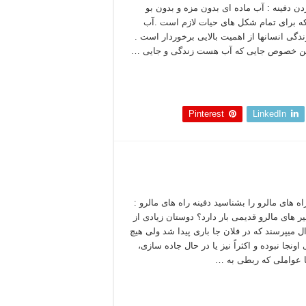
ردن دفینه : آب ماده ای بدون مزه و بدون بو
 برای تمام شکل های حیات لازم است .آب
ندگی انسانها از اهمیت بالایی برخوردار است .
ین خصوص جایی که آب هست زندگی و جایی …
 بخوانید »
Pinterest
LinkedIn
اه های مالرو را بشناسید دفینه راه های مالرو :
یر های مالرو قدیمی بار دارد؟ دوستان زیادی از
ل میپرسند که در فلان جا باری پیدا شد ولی هیچ
اونجا نبوده و اکثراً نیز یا در حال جاده سازی،
 عواملی که ربطی به …
 بخوانید »