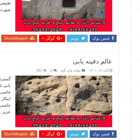
طبیعی 
صورت ک
بیشتر
فیس بوک
توییتر
گوگل +
Stumbleupon
عالم دفینه یابی
آبان ۱۲, ۱۴۰۱
نشانه های گنج
0
561
گستردگی
یابی ب
خاصی ن
اینکار 
خاصی ب
عزیز 
بیشتر
فیس بوک
توییتر
گوگل +
Stumbleupon