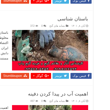
فیس بوک
توییتر
گوگل +
Stumbleupon
باستان شناسی
آبان ۸, ۱۴۰۱
نشانه های گنج
0
372
باستان
مخلوطی
اکتشاف
ایران 
دانش ب
مستندس
بیشتر
فیس بوک
توییتر
گوگل +
Stumbleupon
اهمیت آب در پیدا کردن دفینه
آبان ۸, ۱۴۰۱
نشانه های گنج
0
497
اهمیت 