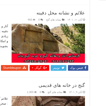
علائم و نشانه‌ محل دفینه
آبان ۱۱, ۱۴۰۱
نشانه های گنج
0
493
آثار و 
دفینه :
زیادی 
و امکان
بشوید 
بیشتر
فیس بوک
توییتر
گوگل +
Stumbleupon
گنج در خانه های قدیمی
آبان ۹, ۱۴۰۱
نشانه های گنج
0
1,303
علائم 
: صخره