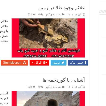
علائم وجود طلا در زمین
آبان ۱۴, ۱۴۰۱
نشانه های گنج
0
521
علائم 
علائم 
یا وجو
عمق ها
مختلف 
بیشتر
فیس بوک
توییتر
گوگل +
Stumbleupon
آشنایی با گوردخمه ها
آبان ۱۲, ۱۴۰۱
نشانه های گنج
0
528
آشنایی 
گوردخم
صخره ا