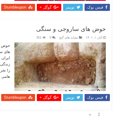
فیس بوک
توییتر
گوگل +
Stumbleupon
حوض های ساروجی و سنگی
آبان ۱, ۱۴۰۱
نشانه های گنج
0
351
حوض ه
های سا
ایران 
زندگی 
را تخر
هامی ب
بیشتر
فیس بوک
توییتر
گوگل +
Stumbleupon
1
»
2