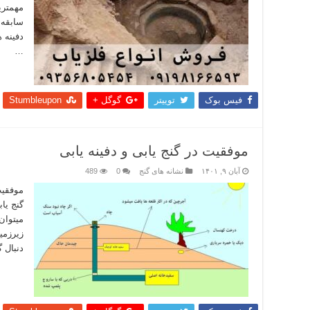
مهمتری
سابقه 
دفینه 
…
بیشتر
فیس بوک
توییتر
گوگل +
Stumbleupon
موفقیت در گنج یابی و دفینه یابی
آبان ۹, ۱۴۰۱
نشانه های گنج
0
489
موفقیت
گنج یاب
میتوان 
زیرزمی
دنبال 
بیشتر