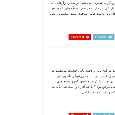
ن گزینه شمرده می شد. در صخره زارهایی که
تاریخی نیز دارند، در مورد سنگ های عمود نیز
هایی و علامت هایی موجود است. بیشترین دفن
 بخوانید »
Pinterest
LinkedIn
 در گنج یابی و دفینه یابی چیست موفقیت در
ی و دفینه یابی : با چه روشها و فاکتورهایی
در امر پیدا کردن و یافتن گنج و دفینه های
نی موفق بود ؟ با چه افراد و اشخاصی باید به
گنج و دفینه رفت ؟ عامل …
 بخوانید »