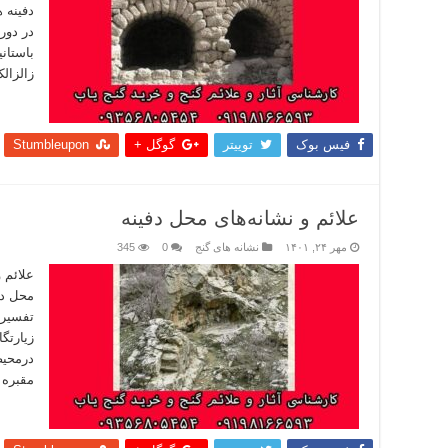
دفینه ه
در دور
باستانی
زالزال
بیشتر
فیس بوک
توییتر
گوگل +
Stumbleupon
علائم و نشانه‌های محل دفینه
مهر ۲۴, ۱۴۰۱
نشانه های گنج
0
345
علائم 
محل دف
تفسیر 
زیارتگ
درمحیط
مقبره 
بیشتر