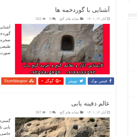
آشنایی با گوردخمه ها
آبان ۱۲, ۱۴۰۱
نشانه های گنج
0
522
آشنایی 
گوردخم
صخره ا
طبیعی 
صورت ک
بیشتر
فیس بوک
توییتر
گوگل +
Stumbleupon
عالم دفینه یابی
آبان ۱۲, ۱۴۰۱
نشانه های گنج
0
557
گستردگی
یابی ب
خاصی ن