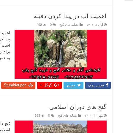
اهمیت آب در پیدا کردن دفینه
آبان ۸, ۱۴۰۱
نشانه های گنج
0
492
اهمیت 
پیدا ک
است که
برای ز
به هم
بیشتر
فیس بوک
توییتر
گوگل +
Stumbleupon
گنج های دوران اسلامی
مهر ۳۰, ۱۴۰۱
نشانه های گنج
0
383
گنج ها
اسلامی