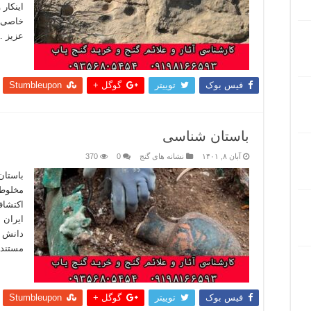
اینکار 
خاصی ب
عزیز 
بیشتر
فیس بوک
توییتر
گوگل +
Stumbleupon
باستان شناسی
آبان ۸, ۱۴۰۱
نشانه های گنج
0
370
باستان
مخلوطی
اکتشاف
ایران 
دانش ب
مستندس
بیشتر
فیس بوک
توییتر
گوگل +
Stumbleupon