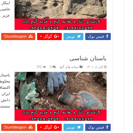
اینکار 
خاصی ب
عزیز 
بیشتر
فیس بوک
توییتر
گوگل +
Stumbleupon
باستان شناسی
آبان ۸, ۱۴۰۱
نشانه های گنج
0
372
باستان
مخلوطی
اکتشاف
ایران 
دانش ب
مستندس
بیشتر
فیس بوک
توییتر
گوگل +
Stumbleupon