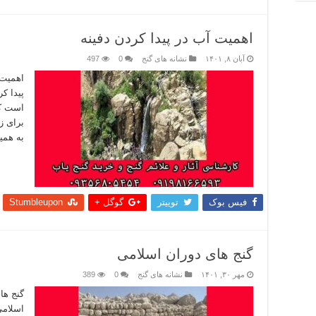
اهمیت آب در پیدا کردن دفینه
آبان ۸, ۱۴۰۱
نشانه های گنج
0
497
اهمیت 
پیدا ک
است که
برای ز
به هم
بیشتر
فیس بوک
توییتر
گوگل +
Stumbleupon
گنج های دوران اسلامی
مهر ۳۰, ۱۴۰۱
نشانه های گنج
0
389
گنج ها
اسلامی