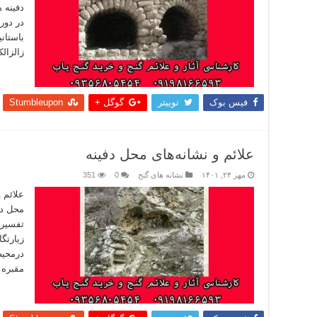
دفینه ه
در دور
باستانی
زالزال
بیشتر
فیس بوک
توییتر
گوگل +
Stumbleupon
علائم و نشانه‌های محل دفینه
مهر ۲۴, ۱۴۰۱
نشانه های گنج
0
351
علائم 
محل دف
تفسیر 
زیارتگ
درمحیط
مقبره 
بیشتر