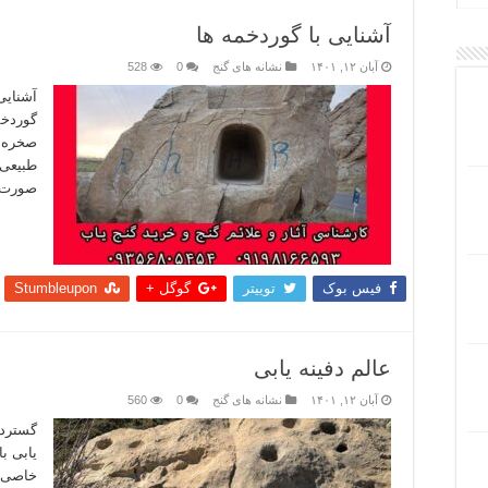
آشنایی با گوردخمه ها
آبان ۱۲, ۱۴۰۱
نشانه های گنج
0
528
آشنایی 
گوردخم
صخره ا
طبیعی 
صورت ک
بیشتر
فیس بوک
توییتر
گوگل +
Stumbleupon
عالم دفینه یابی
آبان ۱۲, ۱۴۰۱
نشانه های گنج
0
560
گستردگی
یابی ب
خاصی ن