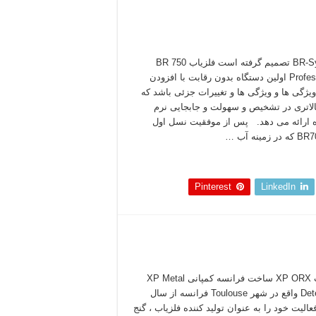
BR-System تصمیم گرفته است فلزیاب BR 750
Professional اولین دستگاه بدون رقابت با افزودن
یژگی ها و ویژگی ها و تغییرات جزئی باشد که
لاتری در تشخیص و سهولت و جابجایی نرم
 ارائه می دهد. پس از موفقیت نسل اول
 زمینه آب …
 بخوانید »
Pinterest
LinkedIn
فلزیاب XP ORX ساخت فرانسه کمپانی XP Metal
Detectors واقع در شهر Toulouse فرانسه از سال
۱۹ فعالیت خود را به عنوان تولید کننده فلزیاب ، گنج