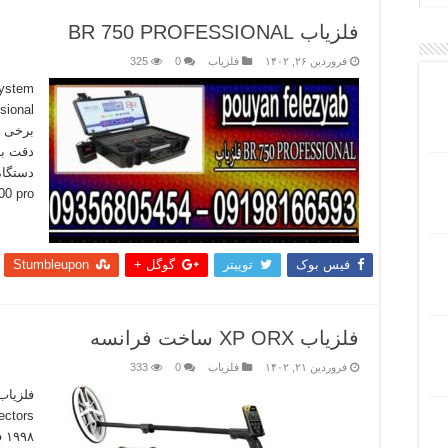
فلزیاب BR 750 PROFESSIONAL
فروردین ۲۶, ۱۴۰۲
فلزیاب
0
325
برخی و
دقت با
دستگاه
BR700 pro که در
بیشتر
فیس بوک
توییتر
گوگل +
Stumbleupon
فلزیاب XP ORX ساخت فرانسه
فروردین ۲۱, ۱۴۰۲
فلزیاب
0
333
۹۸