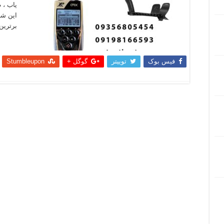
یاب ، 
این شر
برترین
بیشتر
فیس بوک
توییتر
گوگل +
Stumbleupon