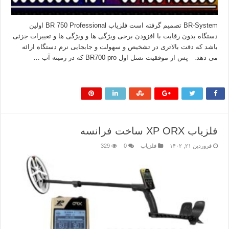
BR-System تصمیم گرفته است فلزیاب BR 750 Professional اولین
دستگاه بدون رقابت با افزودن برخی ویژگی ها و ویژگی ها و تغییرات جزئی
باشد که دقت بالاتری در تشخیص و سهولت و جابجایی نرم دستگاه ارائه
می دهد. پس از موفقیت نسل اول BR700 pro که در زمینه آب …
بیشتر بخوانید »
فلزیاب XP ORX ساخت فرانسه
فروردین ۲۱, ۱۴۰۲
فلزیاب
0
329