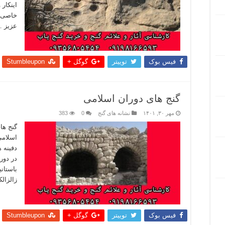
اینکار 
خاصی ب
عزیز 
بیشتر
فیس بوک
توییتر
گوگل +
Stumbleupon
گنج های دوران اسلامی
مهر ۳۰, ۱۴۰۱
نشانه های گنج
0
383
گنج ها
اسلامی
دفینه ه
در دور
باستانی
زالزال
بیشتر
فیس بوک
توییتر
گوگل +
Stumbleupon