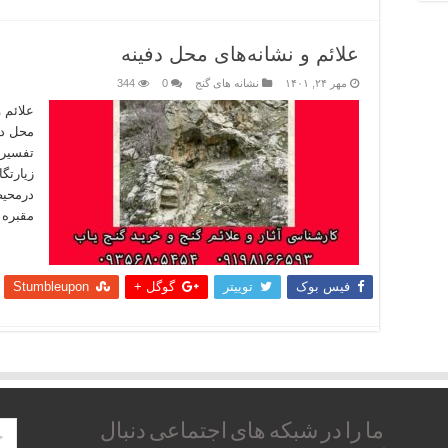
علائم و نشانه‌های محل دفینه
مهر ۲۴, ۱۴۰۱
نشانه های گنج
0
344
علائم 
محل دف
تفسیر 
زیارتگ
درمحیط
مقبره 
بیشتر
فیس بوک
توییتر
گوگل +
Stumbleupon
ما را در شبکه های اجتماعی دنبال