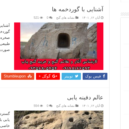
آشنایی با گوردخمه ها
آبان ۱۲, ۱۴۰۱
نشانه های گنج
0
521
آشنایی 
گوردخم
صخره ا
طبیعی 
صورت ک
بیشتر
فیس بوک
توییتر
گوگل +
Stumbleupon
عالم دفینه یابی
آبان ۱۲, ۱۴۰۱
نشانه های گنج
0
554
گستردگی
یابی ب
خاصی ن