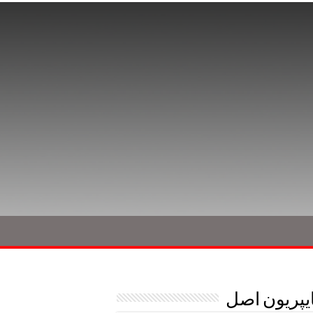
یپریون اصل