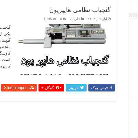
گنجیاب نظامی هایپریون
آبان ۱۹, ۱۴۰۴
فلزیاب
0
1,148
گنجیاب
یکی از
گنج‌ها
منحصر 
کاوشگر
است. د
کاربرد
بیشتر
فیس بوک
توییتر
گوگل +
Stumbleupon