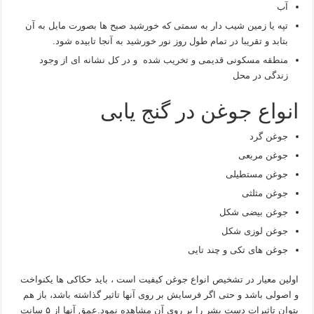
آب
تپه یا زمین شیب دار به سمتی که خورشید صبح ها بصورت مایل به آن
بتابد و تقریبا در تمام طول روز نور خورشید به آنجا تابیده شود.
منطقه مسکونی قدیمی و تخریب شده و در کل نشانه ای از وجود
زندگی در محل
انواع جوغن در گنج یابی
جوغن گرد
جوغن مربعی
جوغن مستطیلی
جوغن مثلثی
جوغن بیضی شکل
جوغن لوزی شکل
جوغن های تکی و چند تایی
اولین معیار در تشخیص انواع جوغن کیفیت است ، باید حکاکی ها یکنواخت
و اصولی باشد و حتی اگر فرسایش بر روی آنها تاثیر گذاشته باشد، باز هم
بتوان تاثیرات دست بشر را بر روی آن مشاهده نمود.عمق آنها از ۵ سانت