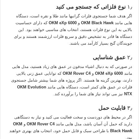
۱٫
نوع فلزاتی که جستجو می‌ کنید
اگر هدف شما جستجوی فلزات گرانبها مانند طلا و نقره است، دستگاه‌
هایی مانند
OKM Black Hawk
و
OKM eXp 6000
که دارای حساسیت
بالایی به این نوع فلزات هستند، انتخاب‌ های مناسبی خواهند بود. این
دستگاه‌ ها قادر به تشخیص دقیق و سریع فلزات ارزشمند هستند و برای
جویندگان گنج بسیار کارآمد می‌ باشند.
۲٫
عمق شناسایی
در صورتی که به دنبال اشیاء مدفون در عمق‌ های زیاد هستید، مدل‌ هایی
مانند
OKM eXp 6000
و
OKM Rover C4
که توانایی عمق‌ زنی بالایی
دارند، بهترین گزینه‌ ها هستند. اگر پروژه‌ های شما بیشتر شامل جستجوی
فلزات در عمق‌ های کمتر است، دستگاه‌ هایی مانند
OKM Evolution
NTX
نیز می‌ تواند نیاز های شما را برآورده کند.
۳٫
قابلیت حمل
اگر در محیط‌ های دوردست و سخت فعالیت می‌ کنید و نیاز به دستگاهی
دارید که حمل آن آسان باشد، مدل‌ هایی مانند
OKM Rover C4
و
OKM
Black Hawk
با طراحی سبک و قابل حمل خود، انتخاب‌ های بهتری خواهند
بود.