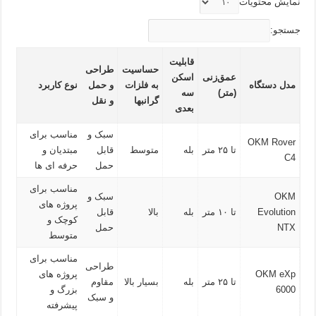
نمایش محتویات
جستجو:
قابلیت
حساسیت
طراحی
عمق‌زنی
اسکن
مدل دستگاه
به فلزات
و حمل‌
نوع کاربرد
(متر)
سه‌
گرانبها
و نقل
بعدی
سبک و
مناسب برای
OKM Rover
تا ۲۵ متر
بله
متوسط
قابل
مبتدیان و
C4
حمل
حرفه‌ ای‌ ها
مناسب برای
OKM
سبک و
پروژه‌ های
Evolution
تا ۱۰ متر
بله
بالا
قابل
کوچک و
NTX
حمل
متوسط
مناسب برای
طراحی
OKM eXp
پروژه‌ های
تا ۲۵ متر
بله
بسیار بالا
مقاوم
6000
بزرگ و
و سبک
پیشرفته