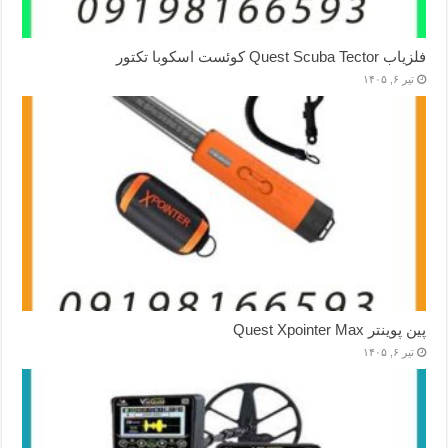
فلزیاب Quest Scuba Tector کوئست اسکوبا تکتور
تیر ۶, ۱۴۰۵
پین پوینتر Quest Xpointer Max
تیر ۶, ۱۴۰۵