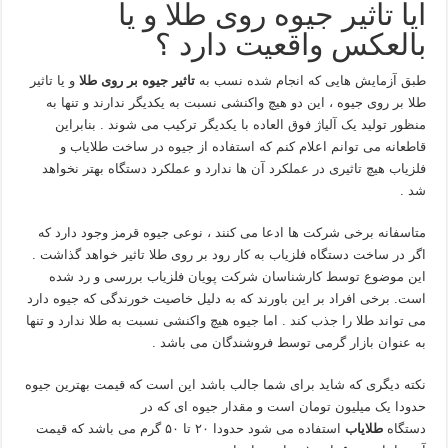
آیا تاثیر جیوه روی طلا و یا
بالعکس واقعیت دارد ؟
طبق آزمایش هایی که انجام شده نسب به
تاثیر جیوه بر روی طلا
و یا تاثیر
طلا بر روی جیوه ، این دو هیچ واکنشی نسبت به یکدیگر ندارند و تنها به
منظور تولید یک آلیاژ فوق العاده با یکدیگر ترکیب می شوند . بنابراین
قاطعانه می توانم اعلام کنم که استفاده از جیوه در ساخت طلایاب و
فلزیاب هیچ تاثیری در عملکرد آن ها ندارد و عملکرد دستگاه بهتر نخواهد
شد .
متاسفانه برخی شرکت ها ادعا می کنند ، نوعی جیوه قرمز وجود دارد که
اگر در ساخت دستگاه فلزیاب به کار رود بر روی طلا تاثیر خواهد گذاشت .
این موضوع توسط کارشناسان شرکت پویان فلزیاب بررسی و رد شده
است. برخی افراد بر این باورند که به دلیل خاصیت خورندگی که جیوه دارد
می تواند طلا را جذب کند . اما جیوه هیچ واکنشی نسبت به طلا ندارد و تنها
به عنوان بازار گرمی توسط فروشندگان می باشد .
نکته دیگری که شاید برای شما جالب باشد این است که قیمت بهترین جیوه
حدودا یک میلیون تومان است و مقدار جیوه ای که در
دستگاه
طلایاب
استفاده می شود حدودا ۲۰ تا ۵۰ گرم می باشد که قیمت