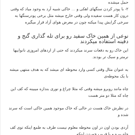
حمل میشده
۲- با پودر کردن سنگهای اهکی و … خاکی شبیه آرد به وجود میاد که وقتی
درون کار هست سفیده ولی وقتی خارج میشه مثل برخی پودرسنگها به
سرخی گرایش پیدا میکنه چون در معرض هوای آزاد قرار میگیره
نوعی از همین خاک سفید رو برای تله گذاری گنج و
دفینه استفاده میکردند
این خاک رو به دفعات سرند میکردند که حتی از اردهای امروزی نانواییها
نرمتر و سبک تر بودند.
به عنوان مثال وقتی کسی وارد محوطه ای میشد که به هدف منتهی میشه
با یک محوطه‌ی
چاه مانند روبرو میشه وقتی که مثلا چراغ و نوری بندازه میبینه که کف این
چاه که مثلا دو متر هست
در نظرش خاک هست در حالی که خاک موجود همین خاکی است که سرند
شده و
آردی بودن اون در اون محوطه معلوم نیست طرف به طمع اینکه توی کف
چاه بپره و با فریب خوردن اینکه