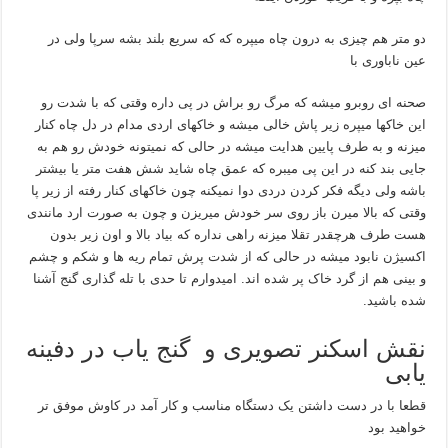
دو متر هم چیزی به درون چاه میپره که که سریع بلند بشه سرپا ولی در
عین ناباوری با
صحنه ای روبرو میشه که مرگ رو براش در پی داره وقتی که با شدت رو
این خاکها میپره زیر پاش خالی میشه و خاکهای اردی مدام در دل چاه کنار
میزنه و به طرف پایین هدایت میشه در حالی که نمیتونه خودش رو هم به
جایی بند کنه در این پی میبره که عمق چاه شاید شش هفت متر یا بیشتر
باشه ولی دیگه فکر کردن دردی دوا نمیکنه چون خاکهای کنار رفته از زیر پا
وقتی که بالا میرن باز روی سر خودش میریزن و چون به صورت ارد مانندی
هست طرف هرچقدر تقلا میزنه راهی نداره که بیاد بالا و اون زیر بدون
اکسیژن نابود میشه در حالی که از شدت پرش تمام ریه ها و شکم و چشم
و بینی هم از گرد خاک پر شده اند. امیدوارم تا حدی با تله گذاری گنج آشنا
شده باشید.
نقش اسکنر تصویری و گنج یاب در دفینه
یابی
قطعا با در دست داشتن یک دستگاه مناسب و کار آمد در کاوش موفق تر
خواهید بود