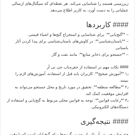
زیرزمینی هستند را شناسایی می‌کند. هر نقطه‌ای که سیگنال‌های ارسالی
عملیاتی را به دست آورد، به کاربر اطلاع می‌دهد.
#### کاربردها
– **گنج‌یابی**: برای شناسایی و استخراج گنج‌ها و اشیاء قیمتی.
– **باستان‌شناسی**: در کاوش‌های باستان‌شناسی برای پیدا کردن آثار
باستانی.
– **جستجو برای ذخایر منابع**: مانند نفت و گاز.
#### نکات مهم در استفاده از حفره‌یاب جی تی آر
۱٫ **آموزش صحیح**: کاربران باید قبل از استفاده، آموزش‌های لازم را
ببینند.
۲٫ **مطالعه منطقه**: تحقیق در مورد تاریخ و محل جستجو می‌تواند به
افزایش موفقیت کمک کند.
۳٫ **رعایت قوانین**: توجه به قوانین محلی مربوط به گنج‌یابی و استفاده از
دستگاه‌های الکترونیکی.
#### نتیجه‌گیری
حفره‌یاب جی تی آر یکی از بهترین گزینه‌ها برای گنج‌یابان است که با دقت