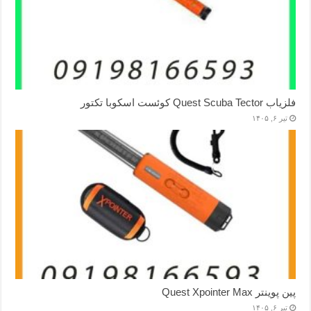
فلزیاب Quest Scuba Tector کوئست اسکوبا تکتور
تیر ۶, ۱۴۰۵
پین پوینتر Quest Xpointer Max
تیر ۶, ۱۴۰۵