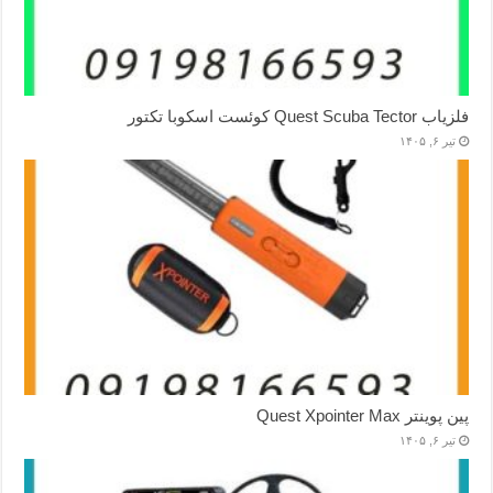
فلزیاب Quest Scuba Tector کوئست اسکوبا تکتور
تیر ۶, ۱۴۰۵
پین پوینتر Quest Xpointer Max
تیر ۶, ۱۴۰۵