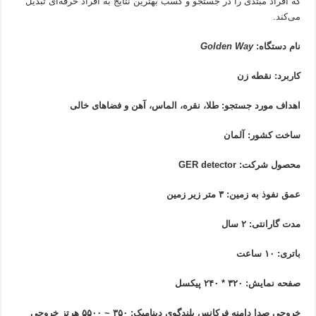
که افراد مبتدی را در جستجو و کسب بهترین نتایج به افراد حرفه‌ای تبدیل
می‌کند.
نام دستگاه:
Golden Way
کاربرد: نقطه زن
اهداف مورد جستجو: طلا، نقره، الماس، آهن و فضاهای خالی
ساخت کشور: آلمان
محصول شرکت: GER detector
عمق نفوذ به زمین: ۳ متر زیر زمین
مدت گارانتی: ۲ سال
باتری: ۱۰ ساعت
صفحه نمایش: ۳۲۰ * ۲۴۰ پیکسل
خروجی صدا دامنه فرکانس بلندگوی دینامیک: ۳۵۰ ~ ۵۵۰۰ هرتز خروجی