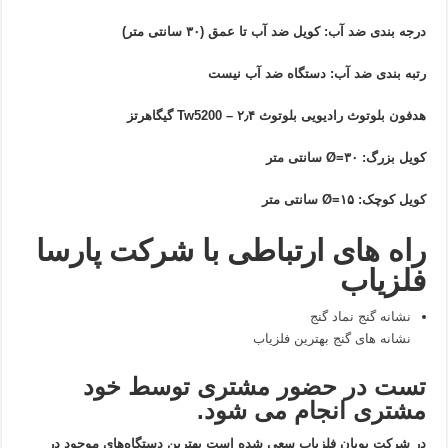
درجه بندی ضد آب: کویل ضد آب تا عمق (۳۰ سانتی متر)
رتبه بندی ضد آب: دستگاه ضد آب نیست
هدفون بلوتوث رادیویی بلوتوث Tw5200 – ۲٫۴ گیگاهرتز
کویل بزرگ: Ø=۳۰ سانتی متر
کویل کوچک: Ø=۱۵ سانتی متر
راه های ارتباطی با شرکت پارسا
فلزیاب
نشانه گنج
نماد گنج
نشانه های گنج
بهترین فلزیاب
تست در حضور مشتری توسط خود
مشتری انجام می شود.
در شرکت پویان فلزیاب سعی شده است بهترین دستگاه‌های موجود در