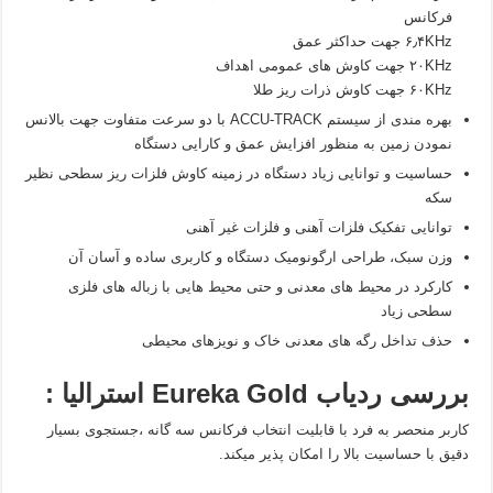
فرکانس
۶٫۴KHz جهت حداکثر عمق
۲۰KHz جهت کاوش های عمومی اهداف
۶۰KHz جهت کاوش ذرات ریز طلا
بهره مندی از سیستم ACCU-TRACK با دو سرعت متفاوت جهت بالانس
نمودن زمین به منظور افزایش عمق و کارایی دستگاه
حساسیت و توانایی زیاد دستگاه در زمینه کاوش فلزات ریز سطحی نظیر
سکه
توانایی تفکیک فلزات آهنی و فلزات غیر آهنی
وزن سبک، طراحی ارگونومیک دستگاه و کاربری ساده و آسان آن
کارکرد در محیط های معدنی و حتی محیط هایی با زباله های فلزی
سطحی زیاد
حذف تداخل رگه های معدنی خاک و نویزهای محیطی
بررسی ردیاب Eureka Gold استرالیا :
کاربر منحصر به فرد با قابلیت انتخاب فرکانس سه گانه ،جستجوی بسیار
دقیق با حساسیت بالا را امکان پذیر میکند.