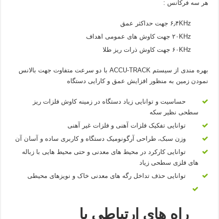
هر سه فرکانس :
۶٫۴KHz جهت حداکثر عمق
۲۰KHz جهت کاوش های عمومی اهداف
۶۰KHz جهت کاوش ذرات ریز طلا
بهره مندی از سیستم ACCU-TRACK با دو سرعت متفاوت جهت بالانس
نمودن زمین به منظور افزایش عمق و کارایی دستگاه
حساسیت و توانایی زیاد دستگاه در زمینه کاوش فلزات ریز
سطحی نظیر سکه
توانایی تفکیک فلزات آهنی و فلزات غیر آهنی
وزن سبک، طراحی آرگونومیک دستگاه و کاربری ساده و آسان آن
توانایی کارکرد در محیط های معدنی و حتی محیط هایی با زباله
های فلزی سطحی زیاد
توانایی حذف تداخل رگه های معدنی خاک و نویزهای محیطی
راه های ارتباطی با