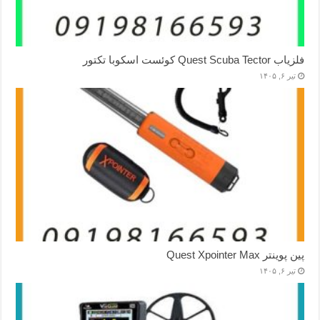
فلزیاب Quest Scuba Tector کوئست اسکوبا تکتور
تیر ۶, ۱۴۰۵
پین پوینتر Quest Xpointer Max
تیر ۶, ۱۴۰۵