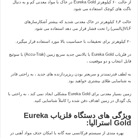
از حالت ۶۰ کیلوهرتز Eureka Gold در خاک با مواد معدنی کم و به دنبال
ناگت های کوچک استفاده می شود.
حالت ۶٫۴ کیلوهرتز در خاک معدنی شدید که بیشتر آشکارسازهای
VLF(پالسی) را تحت فشار قرار می دهد استفاده می شود.
۲۰ کیلوهرتز برای تحقیقات با حساسیت بالا مورد استفاده قرار میگیرد.
در فلزیاب Eureka Gold با بالانس جدید سریع زمین (Accu-Trak) با سوئیچ
قابل انتخاب و دو موقعیت ،
به لطف قدرتمندتر و سریعتر بودن ریزپردازنده های جدید ، به راحتی قادر
به شناسایی طلای بیشتری خواهید بود.
زمین بسیار معدنی برای Eureka Gold مشکلی ایجاد نمی کند ، به راحتی با
یک گودال در زمین اهداف دفن شده را کاملاً شناسایی کنید.
ویژگی های دستگاه فلزیاب Eureka
Gold استرالیا:
بهره مندی از سیستم فرکانسی سه گانه با امکان حذف مواد آهنی در