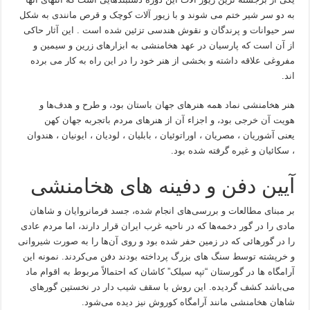
به دو سر شیر ختم می شوند و با زیور آلات کوچک و قرص مانندی به شکل
سر حیوانات و پرندگان و نقوش هندسی تزئین شده است . این آثار حاکی
از آن است که پارسیان در عهد هخامنشی به ابزارهای زرین و سیمین و
مفروغی علاقه داشته و بخشی از هنر خود را در این راه به کار می برده
اند.
هنر هخامنشی نماد همه هنرهای جهان باستان بود، و طرح و هدف‌ها و
هویت آن خرجی بود، و اجزاء آن از هنرهای مردم باتجربه جهان کهن
یعنی آشوریان ، مصریان ، اوراتوئیان ، بابلیان ، لودیان ، ایونیان ، هندوان
، سکائیان و غیره گرفته شده بود.
آیین دفن و دفینه های هخامنشی
بر مبنای مطالعات و بررسی‌های انجام شده، جسد فرمانروایان و شاهان
مادی را در گور دخمه‌ها که در ناحیه غرب ایران قرار دارند، اما مردم عادی
را در گورهائی که در زمین حفر شده بود و روی آن‌ها را به صورت شیروانی
و خرپشته توسط سنگ های بزرگ پرداخته بودند دفن می‌کردند. نمونه این
آرامگاه ها در گورستان “تپه سیلک” کاشان که احتمالاً مربوط به اقوام ماد
می‌باشد کشف گردیده. این روش با سقف شیب دار در نخستین گورهای
شاهان هخامنشی مانند آرامگاه کوروش نیز دیده می‌شود.