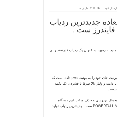
رسال کنید
238 نمایش ها
لعاده جدیدترین ردیاب
ایندرز ست .
نبع به زمین، به عنوان یک ردیاب قدرتمند و بی
ردیاب وارویک در این سیستم یونیت کنترل قدرت حذف شده و این یونیت جای خود را به یونیت pwa داده است که
 دامنه و ولتاژ بالا صرفا با فشردن یک دکمه
شترست.
ت کاملا دیجیتال برررسی و حذف میکند .این دستگاه
بینظیر دارای تکنولوژِی همخوانی با آنتن قدرتمند با گزینه POWERFULL ANTENNA ست . جدیدترین ردیاب تولید