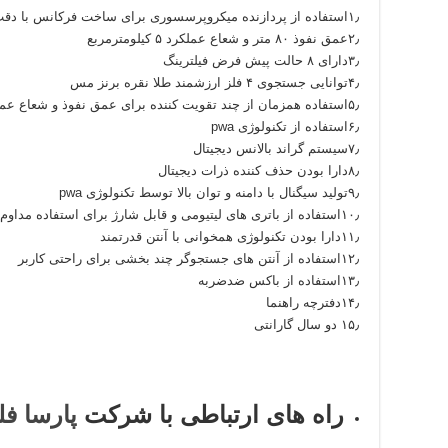
۱٫استفاده از پردازنده میکروپرسسوری برای ساخت فرکانس با دقت بالا
۲٫عمق نفوذ ۸۰ متر و شعاع عملکرد ۵ کیلومترمربع
۳٫دارای ۸ حالت پیش فرض فیلترینگ
۴٫توانایی جستجوی ۴ فلز ارزشمند طلا نقره برنز مس
۵٫استفاده همزمان از چند تقویت کننده برای عمق نفوذ و شعاع عملکرد بیشتر
۶٫استفاده از تکنولوژی pwa
۷٫سیستم گراند بالانس دیجیتال
۸٫دارا بودن حذف کننده ذرات دیجیتال
۹٫تولید سیگنال با دامنه و توان بالا توسط تکنولوژی pwa
۱۰٫استفاده از باتری های لیتیومی و قابل شارژ برای استفاده مداوم و طولانی
۱۱٫دارا بودن تکنولوژی همخوانی با آنتن قدرتمند
۱۲٫استفاده از آنتن های جستجوگر چند بخشی برای راحتی کاربر
۱۳٫استفاده از باکس ضدضربه
۱۴٫دفترچه راهنما
۱۵٫ دو سال گارانتی
راه های ارتباطی با شرکت
پارسا فل