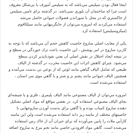
اينجا فعال بودن سيليس مي‌باشد كه به سيليس آمورف يا بي‌شكل معروف
است چرا كه ساختمان آن بلوري نمي‌باشد. در گذشته براي تامين سيليس
از خاكستري كه در محل با سوزاندن فضولات حيواني حاصل مي‌شد
استفاده مي‌كردند كه امروزه مي‌توان از جايگزينهايي مانند سيلكافوم
(ميكروسيليس) استفاده كرد.
يكي از معايب اصلي ساروج خاصيت كاهش حجم آن مي‌باشد كه با توجه به
كاربرد ساروج در امر پوشش ، اين خاصيت باعث ترك خوردگي در سطح و
در نتيجه ايجاد اختلال در نقش اصلي آن يعني نفوذناپذير كردن سطح
مي‌شود. چبراي كاهش اثرات اين خاصيت مخرب، در گذشته از الياف
طبيعي كه شامل الياف گياهي مانند لوئي كه از نوعي ني بدست مي‌آمده و
همچنين الياف حيواني مانند پشم بز و شتر و يا گاهي موي سر انسان ،
استفاده مي‌شده است.
امروزه مي‌توان از الياف مصنوعي مانند الياف پليمري ، فلزي و يا شيشه‌اي
بجاي الياف مصنوعي استفاده كرد. در بعضي مواقع كه مواد اصلي تشكيل
دهنده ساروج كمياب بوده و يا گاهي براي بدست آوردن ساروجهايي با
خاصيتهاي مختلف از ماسه ريز دانه استفاده مي‌شده است ولي اين ماسه
كارآيي ملات را پايين مي‌آورده كه براي جبران آن از خاك رس استفاده
مي‌شده است. گاهي مواد افزودني خاصي مانند تخم مرغ به ساروج اضافه