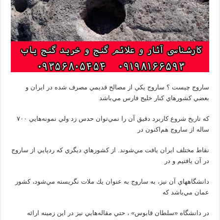
ساروج چیست ؟ ساروج يكي از مصالح قديمي مصرف شده در ايران و
بعضي كشورهاي كنار خليج فارس مي‌باشد
كه تاريخ شروع كاربرد دقيق آن را نمي‌توان حدس زد ولي نمونه‌هايي ۷۰۰
ساله از ساروج هم‌اكنون در
نقاط مختلف ايران يافت مي‌شوند. از كشورهاي ديگري كه ردپايي از ساروج
در آن يافتيم و در
دانشگاههاي آن نيز، به ساروج به عنوان يك ملات نگريسته مي‌شود، كشور
عمان مي‌باشد كه
در دانشگاه «سلطان قابوس» ، حتي مقاله‌هايي نيز در اين زمينه ارائه