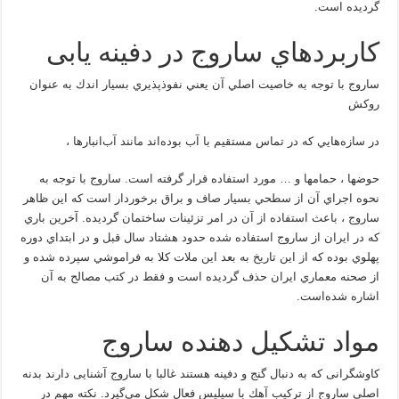
گرديده است.
كاربردهاي ساروج در دفینه یابی
ساروج با توجه به خاصيت اصلي آن يعني نفوذپذيري بسيار اندك به عنوان
روكش
در سازه‌هايي كه در تماس مستقيم با آب بوده‌اند مانند آب‌انبارها ،
حوضها ، حمامها و … مورد استفاده قرار گرفته است. ساروج با توجه به
نحوه اجراي آن از سطحي بسيار صاف و براق برخوردار است كه اين ظاهر
ساروج ، باعث استفاده از آن در امر تزئينات ساختمان گرديده. آخرين باري
كه در ايران از ساروج استفاده شده حدود هشتاد سال قبل و در ابتداي دوره
پهلوي بوده كه از اين تاريخ به بعد اين ملات كلا به فراموشي سپرده شده و
از صحنه معماري ايران حذف گرديده است و فقط در كتب مصالح به آن
اشاره شده‌است.
مواد تشكيل دهنده ساروج
کاوشگرانی که به دنبال گنج و دفینه هستند غالبا با ساروج آشنایی دارند بدنه
اصلي ساروج از تركيب آهك با سيليس فعال شكل مي‌گيرد. نكته مهم در