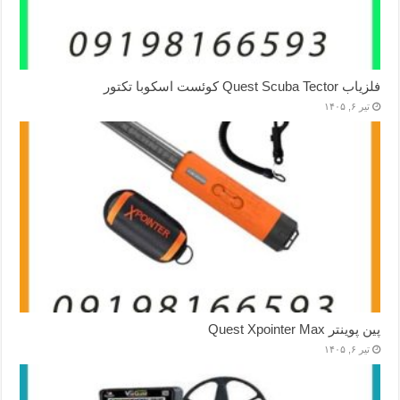
فلزیاب Quest Scuba Tector کوئست اسکوبا تکتور
تیر ۶, ۱۴۰۵
پین پوینتر Quest Xpointer Max
تیر ۶, ۱۴۰۵