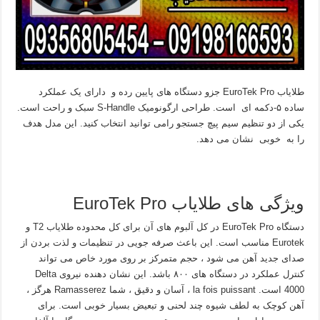
طلایاب EuroTek Pro جزو دستگاه های پایین رده و دارای یک عملکرد
ساده ۵-دکمه ای است. طراحی ارگونومیک S-Handle سبک و راحت است.
یکی از دو تنظیم سیم پیچ جستجو رامی توانید انتخاب کنید. این مدل هدف
را به خوبی نشان می دهد.
ویژگی های طلایاب EuroTek Pro
دستگاه EuroTek Pro در کل آلبوم های آن برای کل محدوده طلایاب T2 و
Eurotek مناسب است. این باعث صرفه جویی در تنظیمات و لذت بردن از
صدای جدید آهن می شود ، حجم متمرکز بر روی مورد خاص می تواند
کنترل عملکرد در دستگاه های ۸۰۰ باشد. این نشان دهنده نیروی Delta
4000 است. la fois puissant ، آسان و دقیق ، شما Ramasserez هرگز ،
آهن کوچک به لطف شیوه چند لحنی و تبعیض بسیار خوبی است. برای