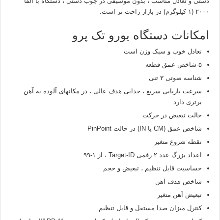
دستی و تعادل مناسب ، بدون موسیقی در چوب دستی ، دستگاه با آلفا
۲۰۰۰ (۱ کیلوگرم) در بازار راحت تر است.
امکانات دستگاه یورو تک پرو
تعادل خوب و سبک وزن است
۵-شاخص عمق قطعه
شناسه صوتی ۳ تنی
سرعت بازیابی سریع ، جدایی هدف عالی ، در مکانهای آلوده به آهن
برتری دارد
حالت تبعیض در حرکت
شاخص عمق (CM یا IN) در حالت PinPoint
نقطه شروع متغیر
اعداد بزرگ عدد ۲ رقمی Target-ID ، از ۱-۹۹
حساسیت قابل تنظیم ، تبعیض و حجم
شاخص هدف آهن
تبعیض آهن متغیر
کنترل میزان صدا مستقل و قابل تنظیم