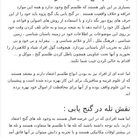
بسیاری بر این باور هستند که طلسم گنج وجود ندارد و همه این موارد
خرافه و خلاف واقعیت هستند . در گنج یابی یک گنج پژوه باید خود را از این
حرف های پوچ دور نگه دارد و با استفاده از روش های اصولی و قواعد و
اصول کار خود را ادامه دهد تا به نتیجه برسد و به جای تلف کردن وقت خود
بر روی این موضوعات بر اطلاعات خود در زمینه باستان شناسی ، زمین
شناسی ، فرهنگ ملل ، آثار و علائم شناسی و … بیفزاید و بی خود و بی
دلیل به تخریب آتار باستانی نپردازد. هیچوقت گول افراد شیاد و کلاهبردار را
نخورید و آنها تحت عناوینی همچون باطل کردن طلسم گنج ، موکل و …
اقدام به خالی کردن جیب شما نکنند.
اما عده ای از افراد نیز به بودن انواع طلسم اعتقاد دارند و معتقد هستند
که از علوم غریبه و متافیزیک برای این کار بهره برده شده است و پیشینیان
به این علوم واقف بوده و از آنها برای محافظت از اموال خود بهره برده
اند.
نقش تله در گنج یابی :
اما همه افرادی که در این عرصه فعال هستند به وجود تله های گنج اعتقاد
دارند. باید توجه داشته باشید که تله ها با طلسم ها متفاوت هستند و تله ها
در بیشتر اوقات مکانیکی هستند و با تجربه و دانش میتوان بر آنها فائق آمد