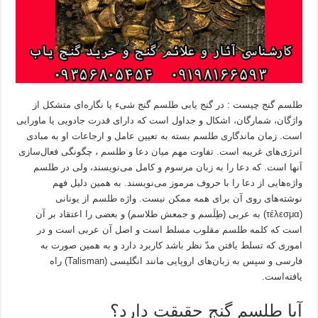
طلسم گنج چیست : در گنج یابی طلسم گنج شیء یا نگاره‌ای متشکل از
واژگان، شمارگان، اشکال و جداول است که دارای قدرت جادویی یا ماورایی
است. زمان ماندگاری طلسم بسته به تعیین عامل و ارجاعات او به مبادی
انرژی‌های غریبه است. تفاوت مهم میان دعا و طلسم ، چگونگی فعال‌سازی
آنها است. که دعا را به زبان مرسوم و کامل می‌نویسند، ولی در طلسم
واژه‌هایی از دعا را با حروف مرموز می‌نویسند. به همین دلیل فهم
نوشته‌های روی آن برای همه ممکن نیست. واژه طلسم از یونانی
(τέλεσμα) به عربی (طِلَسم و جمعش طلاسم) و بعضی را اعتقاد بر آن
است که کلمه طلسم مقلوب مسلط است و اصل آن عربی است و در
اموری که تسلط یافتن مدّ نظر باشد کاربرد دارد و به همین صورت به
فارسی و سپس به زبان‌های اروپایی مانند انگلیسی (Talisman) راه
یافته‌است.
آیا طلسم گنج حقیقت دارد؟