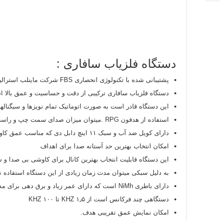
دستگاه فلزیاب سافاری :
پشتیبانی شده با تکنولوژی انحصاری FBS شرکت ماینلب استرالیا.
دستگاه فلزیاب سافاری ترکیبی از دقت و حساسیت و عمق بالا 
این دستگاه قادر است به صورت اتوماتیک تمام نویزها و سیگنالها
استفاده از هدفون RPG .میتوان میزان صدای سمت چپ و راست را دستی تنظیم کرد.
دارای کویل ضد آب و سبک ۱۱ اینچ دابل دی که مناسب عمق کاوش زیادو نقطه یابی دقیق هدف است.
امکان انتخاب بهترین حد آستانه صدا برای اهداف
این دستگاه قابلیت انتخاب بهترین کانال برای کاوشی بی صدا و 
به دلیل سبکی میتوان مدت زمان زیادی از این دستگاه استفاده ن
دارای باطری NiMh است که دارای عمر زیاد و برق دهی برای مدت طولانی است.
دستگاهی چند فرکانس است از ۱٫۵ KHZ تا ۱۰۰ KHZ
امکان نمایش عمق تقریبی هدف.