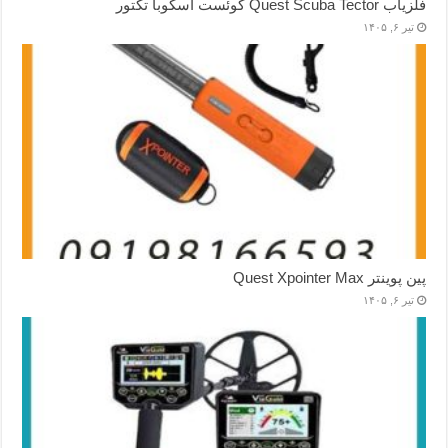
فلزیاب Quest Scuba Tector کوئست اسکوبا تکتور
تیر ۶, ۱۴۰۵
پین پوینتر Quest Xpointer Max
تیر ۶, ۱۴۰۵