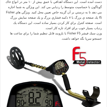
دست امده است. اين دستگاه اهدافي با عمق بيش از ۱۰ متر در انواع خاك
گوناگون با حساسيت متوسط را رديابي مي كند. اين ويژگي به شما اجازه
مي دهد تا به درستي بر آن گزينه خاص تعيين محل كنيد. ويژگي هاي
Fisher
f5
يك صفحه ي بزرگ با ۷ دكمه فشاري بزرگ و يك صفحه نمايش بزرگ
است. صفحه كنترل براي كار كردن بسيار ساده است، اين دستگاه يك
ردياب بسيار خوب براي افراد تازه کار است.
وزن سبك فیشر Fisher F5 با بازوبند قابل تنظيم شما را براي ساعت ها
جستجو سرپا نگه خواهد داشت.