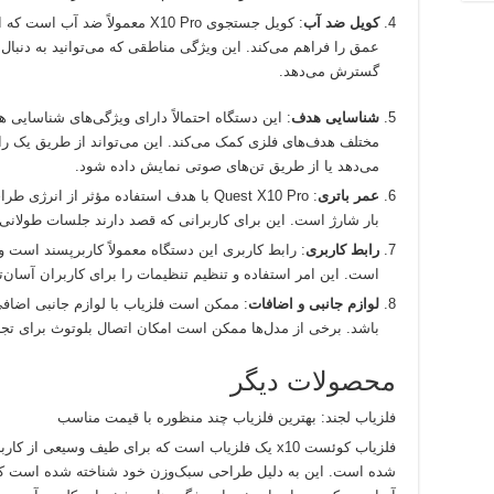
کویل ضد آب
: کویل جستجوی X10 Pro معمولاً ضد آب است که امکان جستجو در آب‌های کم
عمق را فراهم می‌کند. این ویژگی مناطقی که می‌توانید به دنبال گن
گسترش می‌دهد.
شناسایی هدف
: این دستگاه احتمالاً دارای ویژگی‌های شناسایی 
مختلف هدف‌های فلزی کمک می‌کند. این می‌تواند از طریق یک راب
می‌دهد یا از طریق تن‌های صوتی نمایش داده شود.
عمر باتری
: Quest X10 Pro با هدف استفاده مؤثر از 
بار شارژ است. این برای کاربرانی که قصد دارند جلسات طولانی
رابط کاربری
: رابط کاربری این دستگاه معمولاً کاربرپسند است 
است. این امر استفاده و تنظیم تنظیمات را برای کاربران آسان‌تر
لوازم جانبی و اضافات
: ممکن است فلزیاب با لوازم جانبی اضافی
باشد. برخی از مدل‌ها ممکن است امکان اتصال بلوتوث برای تجربه 
محصولات دیگر
فلزیاب لجند: بهترین فلزیاب چند منظوره با قیمت مناسب
فلزیاب کوئست x10 یک فلزیاب است که برای طیف وسیعی ا
شده است. این به دلیل طراحی سبک‌وزن خود شناخته شده است که