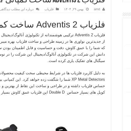
فلزیاب Adventis 2 ساخت کمپانی XP فرانسه
amd
بهمن ۲۹, ۱۴۰۴
فلزیاب
درباره این مطلب دیدگاهی 
فلزیاب Adventis 2 ساخت کمپانی XP فرانسه
فلزیاب Adventis 2 ترکیبی هوشمندانه از تکنولوژی آنالوگ/دیجیتال است و
از جدیدترین نواوری ها در زمینه طراحی و ساخت فلزیاب بهره میبر
که شما را با عمق کاوش، دقت و حساسیت و قابل اطمینان بودن سو
دانش این شرکت در تکنولوژی آنالوگ/دیجیتال این شرکت را در توسعه 
سیگنال های تفکیک یاری کرده است.
به دلیل کاربرد فلزیاب ها در شرایط محیطی سخت کیفیت محصولا
XP Metal Detectors شما را شگفت زده خواهد کرد. این کمپانی بیشترین توجه را به نقاط
حساس فلزیاب داشته و در طراحی و ساخت این نقاط از بهترین و با ک
کویل های بسیار حساس Double D این فلزیاب عمق کاوش بسیار خوبی را به ارمغان می آورد.