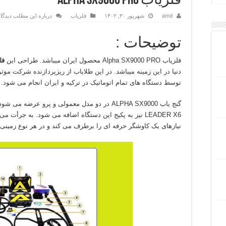
فلزیاب ALPHA SX9000 PRO
amd
شهریور ۳۰, ۱۴۰۲
فلزیاب
درباره این مطلب دیدگا
توضیحات :
فلزیاب Alpha SX9000 PRO محصول ایران میباشد. طراحی این
فل
دنیا در این زمینه میباشد. در این طلایاب از ریزپردازنده شرکت موت
توسط دستگاه های تمام اتوماتیک در ترکیه و ایران انجام می شود.
گنج یاب ALPHA SX9000 در دو مدل معمولی و پرو عر
LEADER X6 نیز به پکیج این دستگاه اضافه می شود. به جرأت
نیازهای یک کاوشگر حرفه ای را برطرف می کند و در هر نوع زمینی به