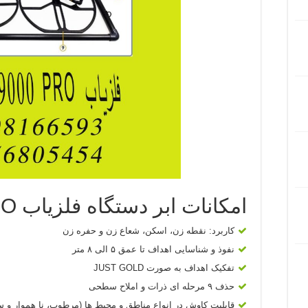
امکانات ابر دستگاه فلزیاب Alpha SX9000 PRO:
کاربرد: نقطه زن، اسکن، شعاع زن و حفره زن
نفوذ و شناسایی اهداف تا عمق ۵ الی ۸ متر
تفکیک اهداف به صورت JUST GOLD
حذف ۹ مرحله ای ذرات و املاح سطحی
قابلیت کاوش در انواع مناطق و محیط ها (مرطوب، نا هموار و س