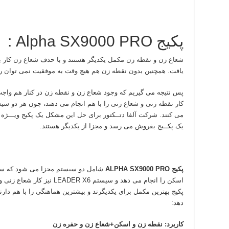
پکیج Alpha SX9000 PRO :
شعاع زن و نقطه زن مکمل یکدیگر هستند و با حذف شعاع زن کار 
یافت. همچنین بدون نقطه زن هم هیچ وقت به موفقیت نمی توان ر
پس نتیجه می گیریم که وجود شعاع زن و نقطه زن در کنار هم واج
کار نقطه زنی و شعاع زنی را با هم انجام می دهند، چون هر دو سیس
می کنند. شرکت آلفا دتــکتور برای حل این مشکل یک پکیج ویـــژه
یک پکــیج بفروش می رسد و مجزا از یکدیگر هستند.
پکیج ALPHA SX9000 PRO
اسکن را انجام می دهد و سیستم 6
پکیج بهترین مکمل برای یکدیگرند و بیشترین هماهنگی را با هم دارند
دهد:
کاربرد: نقطه زن و اسکن+شعاع زن و حفره زن