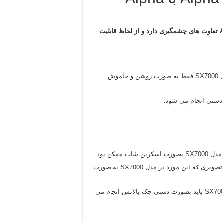
این دستگاه نسبت به سری قبلی خود یعنی گنج یاب Alpha SX7000 تفاوت های چشمگیری دارد و از لحاظ قابلیت
قابلیت کنترل میزان حذف ذرات در ۹ مرحله که این مورد در مدل SX7000 فقط به صورت روشن و خاموش
نشانگر حالت تفکیک برای فلزات باارزش به دو صورت صوتی و تصویری که این مورد در مدل SX7000 به صورت
قابلیت بالانس خودکار در مناطق وسیع که این عملیات در مدلSX7000 باید بصورت دستی چک بالانس انجام می