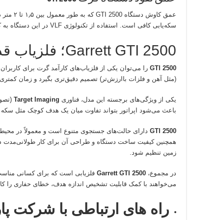
عمق کاو
سکه‌یابی کافی است. استفاده از تکنولوژی VLF در این دستگاه به کاربر این امکان را می‌دهد که با دقت بالایی سکه‌ها را شناسایی کند و از کاوش‌های خود نتایج بهتری به دست آورد.
Garrett GTI 2500؛ فلزیاب قدرتمند برای سکه‌یابی و کاوش دقیق
GTI 2500
را می‌توان یکی از فلزیاب‌های کارآمد گرت برای کاربران ن
(مثل آهن و فلزات باارزش‌تر) تصمیم دقیق‌تری بگیرد و زمان کمتر
یکی از ویژگی‌های برجسته این مدل، فناوری
Target Imaging
(تصوی
باعث می‌شود اپراتور بتواند تفاوت میان یک هدف کوچک مثل سکه و 
GTI 2500
دارای حالت‌های جستجوی متنوع است و معمولاً در محیط‌ه
همچنین کیفیت ساخت دستگاه و طراحی آن برای کار طولانی‌مدت در 
زمین تنظیم شود.
در مجموع،
Garrett GTI 2500
فلزیابی است که برای کسانی مناسب 
می‌خواهند با کمک قابلیت تشخیص اندازه هدف، خطای حفاری را کا
راه های ارتباطی با شرکت پا