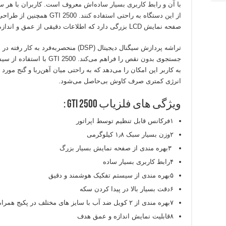
با آن و رابط کاربری بسیار ساده‌اش معروف است. کاربران با هر س
از این دستگاه به راحتی استفاده کنند. GTI 2500 همچنین از طراحی ارگونومیک و متریال باکیفیت بهره‌مند است و
صفحه نمایش LCD بزرگی دارد که اطلاعات دقیقی از عمق و اندازه هدف ارائه می‌دهد.
تراشه پردازش سیگنال دیجیتال (DSP) منحصربه‌فرد به کار رفته در سری GTI امکان دستیابی به یک تجربه
جستجوی بدون نقص را فراهم می‌کند. GTI 2500 با استفاده از سیستم تفکیک پیشرفته،
به کاربر این امکان را می‌دهد که به راحتی میان آهن‌ربا و گنج مورد
انرژی کمتری صرف کاوش بی‌حاصل می‌شود.
ویژگی های فلزیاب GTI 2500 :
۱فرکانس قابل تنظیم توسط اپراتور
۲وزن بسیار سبک ۱٫۸ کیلوگرمی
۳بهره مندی از صفحه نمایش بسیار بزرگ
۴رابط کاربری بسیار ساده
۵بهره مندی از سیستم تفکیک هوشمند و دقیق
۶دقت بسیار بالا در پیدا کردن سکه
۷بهره مندی از ۲ کویل ضد آب با سایز های مختلف در پکیج همراه دستگاه
۸قابلیت نمایش اندازه و عمق هدف