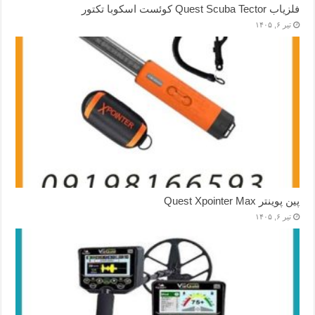
فلزیاب Quest Scuba Tector کوئست اسکوبا تکتور
تیر ۶, ۱۴۰۵
پین پوینتر Quest Xpointer Max
تیر ۶, ۱۴۰۵