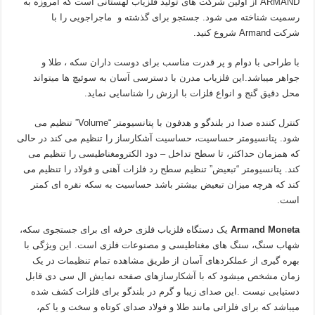
ARMAND از اولین شرکت های تولید فلزیاب لهستانی است که امروزه به
رسمیت شناخته می شود. جستجو برای گذشته و ماجراجویی را با
شرکت Armand شروع کنید.
با طراحی با دوام و پر قدرت مناسب برای دوست داران سکه ، طلا و
جواهر میباشد.این فلزیاب مدرن با دسترسی آسان به سوئیچ ها میتواند
محل دقیق گنج و انواع فلزات با ارزش را شناسایی نماید.
کنترل کننده صدا در بلندگو و هدفون با پتانسیومتر “Volume” تنظیم می
شود. پتانسیومتر حساسیت، حساسیت آشکارساز را تنظیم می کند در حالی
که همزمان حداکثر، تا سطح تداخل – دود الکترومغناطیسی را تنظیم می
کند. پتانسیومتر “تبعیض” تنظیم سطح رد فلزات آهنی و فولاد را تنظیم می
کند که هرچه میزان تبعیض بیشتر باشد حساسیت به سکه نقره ای کمتر
است.
Armand Moneta
یک دستگاه فلزیاب فلزی حرفه ای برای جستجوی سکه،
شهاب سنگ، سنگ های مغناطیسی و مصنوعات فلزی است. این ویژگی با
بهره ‌گیری از عملکردهای آسان از طریق مشاهده تمام تنظیمات در یک
زمان مشخص میشود که با آشکارسازهای صفحه نمایش ال سی دی قابل
دستیابی نیست .این صدای زیبا و گرم در بلندگو برای فلزات کشف شده
میباشد که برای فلزاتی مانند طلا و فولاد صدای کوتاه و سخت و یا کم،