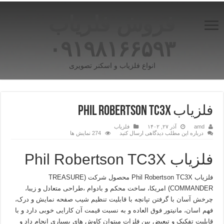
فروش فلزیاب
۰۹۱۹۸۱۶۶۵۹۳
انواع فلزیاب و اسکنر تصویری
فلزیاب Phil Robertson TC3X
amd
آذر ۲۷, ۱۴۰۲
فلزیاب
درباره این مطلب دیدگاهی ارسال کنید
274 نمایش ها
فلزیاب Phil Robertson TC3X
فلزیاب Phil Robertson TC3X محصول شرکت (TREASURE
COMMANDER) امریکا، ساخت محکم و بادوام ،طراحی متعادل و زیبا،
چرخش آسان با گرفتن تپانچه با قابلیت تنظیم شیب صفحه نمایش و درک،
فهم اسان، مانیتور فوق العاده و به نسبت قیمت آن کارایی خوبی دارد و با
قابلیت تفکیک و تبعیض بین فلزات میتوان کاوش های بسیاری انجام داد و