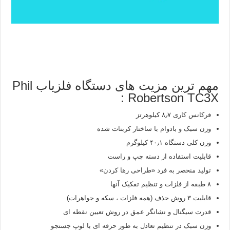
مهم ترین مزیت های دستگاه فلزیاب Phil
Robertson TC3X :
فرکانس کاری ۸٫۷ کیلوهرتز
وزن سبک و بادوام با ساختار کربنات شده
وزن کلی دستگاه ۴۰٫۱ کیلوگرم
قابلیت استفاده از دسته چپ و راست
توليد منحصر به فرد «طراحی رها كردن»
۸ طبقه از فلزات و تنظیم تفکیک آنها
قابلیت ۳ روش حذف (همه فلزات ، سکه و جواهرات)
قدرت سیگنال و نشانگر عمق در روش تعیین نقطه ای
وزن سبک در تنظیم تعادل به طور حرفه ای با لوپ جستجو