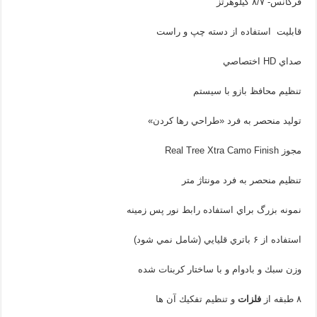
فركانس- ۸/۷ كيلوهرتز
قابلیت استفاده از دسته چپ و راست
صداي
HD
اختصاصي
تنظيم محافظ بازو با سيستم
توليد منحصر به فرد «طراحي رها كردن»
مجوز
Real Tree Xtra Camo Finish
تنظيم منحصر به فرد مونتاژ متر
نمونه بزرگ براي استفاده رابط نور پس زمينه
استفاده از ۶ باتري قليايي (شامل نمي شود)
وزن سبك و بادوام و با ساختار كربنات شده
۸ طبقه از
فلزات
و تنظيم تفكيك آن ها