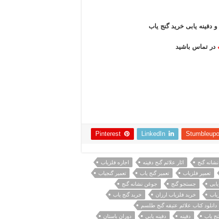
و دفینه یابی خرید گنج یاب
در تماس باشید
Pinterest
LinkedIn
Stumbleup
شانه گنج
اثار علائم گنج دفینه
اجاره فلزیاب
تعمیر فلزیاب
تعمیر گنج یاب
تعمیر گنجیاب
یابی
جستجو گنج
جوغن نشانه گنج
یاب
خرید فلزیاب ارزان
خرید گنج یاب
دانلود کتاب علائم عتیقه گنج طلسم
نج یاب
دفینه
دفینه یابی
دوران باستان