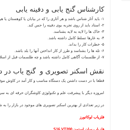
کارشناس گنج یابی و دفینه یابی
۱- باید آثار شناس باشد و هر آثاری را که در بیابان یا کوهستان یا هر جایی می بیند معنای آن را بداند.
۲- استاد باید از روی تجربه بوی دفینه را حس کند.
۳- خاک ها را لایه به لایه بشناسد.
۴- به غارها تسلط کامل داشته باشد.
۵- خطرات کار را بداند.
۶- تله ها را بشناسد و طرز از کار انداختن آنها را بلد باشد.
۷- از طلسمات آگاهی کامل داشته باشد و چه طلسمات قبل از اسلام چه طلسمات بعد از اسلام را بتواند باطل کند.
نقش اسکنر تصویری و گنج یاب در دفی
قطعا با در دست داشتن یک دستگاه مناسب و کار آمد در کاوش موفق
امروزه دیگر با پیشرفت علم و تکنولوژی کاوشگران حرفه ای به سرا
در زیر تعدادی از بهترین اسکنر تصویری های موجود در بازار را به 
فلزیاب لوکاتورز
فلزیاب سان استون S16 VT200