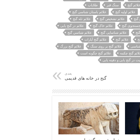
ائم گنج
سنگ قبر
طلایاب
علائم اولیه گنج
علائم باستان شناسی گنج
 گنج
علائم تشخیص گنج
علائم تله گنج
جستجوی گنج
علائم خاک گنج
علائم در گنج یابی
نج
علائم شناسایی گنج
علائم شناسي گنج
ج
علائم گنج
علائم گنج آپارات
 شناسی
علائم گنج بر روی سنگ
علائم گنج بزرگ
ائم گنج چکمه
علائم گنج چگونه است
ت در گنج یابی و دفینه یابی
بعدی
گنج در خانه های قدیمی