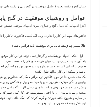
دنبال گنج و دفینه رفت ؟ عامل موفقیت در گنج یابی و دفینه یابی 
عوامل و روشهای موفقیت در گنج یاب
اکثرا آدمهایی که دنبال گنج و حفاری میرن آدمهای موفقی نیستن چ
فاکتورهای مهم این کار را ندارن. ولی اگه کسی فاکتورهای کار را 
حالا ببینیم چه زمینه هایی برای موفقیت باید فراهم باشه :
– اول اینکه آدمهای ورشکسته و گرفتار نمی تونند تو این کار موفق
باد آورده چند میلیاردی باید توان هزینه های کار را داشته باشی.
– دوم اینکه این کار عجله بر نمیداره و باید صبور بود ممکنه آدم 
برسه و ممکنه این کار سالها طول بکشه.
یک مثل همین جا در مورد فاکتور دوم براتون بگم که منظورم رو بفه
بیابون زندگی میکرده هر روز صبح پا میشده و بیل و کلنگش رو بر
زنش خسته میشه و بهش میگه : یا مری دنبال کار یا اگه رفتی حفاری 
میشه و میره بیابون ، از ناراحتی نمیدونسته چی کار کنه . ظهر که م
در میاره و شروع مکنه خوردن و گریه کردن که دیگه جائی توی خونه 
این فکر بوده که همون جا باید بخوابه.