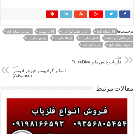
برچسب‌ها
آثار نشانه گنج
آثار و علائم گنج یابی
آثار و نشانه
آموزش نشانه گنج
اثار علائم گنج دفینه
اجاره فلزیاب
ارتقاء فلزیاب
بهترین فلزیاب
حروف نشانه گنج
خرید گنج یاب
قبلی
فلزیاب پالس دایو PulseDive
بعدی
اسکنر گرادیومتر فیوچر ادونس
(Advance)
مقالات مرتبط