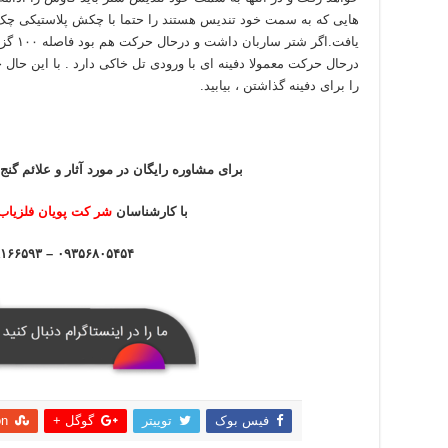
هایی که به سمت خود تندیس هستند را حتما با چکش پلاستیکی چک ک
یافت.اگ
درحال حرکت معمولا دفینه ای با ورودی تل خاکی دارد . با این حال خو
را برای دفینه گذاشتن ، بیابید.
برای مشاوره رایگان در مورد آثار و علائم گنج 
با کارشناسان
شر کت پویان فلزیاب
۰۹۳۵۶۸۰۵۴۵۴ – ۰۹۱۹۸۱۶۶۵۹۳
فیس بوک
توییتر
گوگل +
on
اشتراک