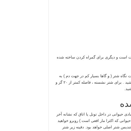
رست است و دیگری برای گمراه کردن ساخته شده
 نگاه شتر ( و گاها بسیار کم در جهت دم ) به
دنبال علامت دیگر مثل شیار یا چلیپا یا مار چمبره زده به دور خود باشید . برای شتر نشسته ، فاصله کمتر از ۲۰ گز و
ده
ادی حیوانی در داخل تونل یا اتاق که نشانه آخر
یوانی که اکثرا مار افعی است ) روبرو خواهید
تندیس شتر اصلی خواهد بود. دفینه زیر شتر