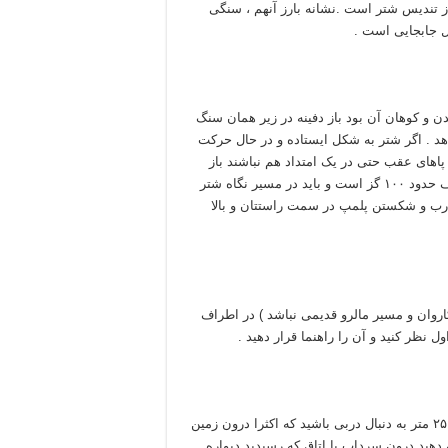
داب یا اتاق دفینه ٬ چند متر جلوتر از تندیس شتر است .نشانه بارز آنهم ، سنگی
ل جابجایی است .
و کوهان آن بود باز دفینه در زیر همان سنگ
دهد . اگر شتر به شکل ایستاده و در حال حرکت
 پاهای عقب حتی در یک امتداد هم نباشند باز
شتر در حال توقف محسوب میشود ) اشاره به دور دارد و مکان هدف حدود ۱۰۰ گز است و باید در مسیر نگاه شتر
درب و شکستن پلمپ در سمت راستتان و بالا
روان و مسیر مالرو قدیمی نباشد ) در اطراف
 نظر کنید و آن را راهنما قرار دهید .
اگر نشان شتر ایستاده بود و به روبرو نظر میکرد به فاصله کمتر از ۲۵ متر به دنبال دربی باشید که اکثرا درون زمین
دهید درون سرداب یا اتاق که رسیدید دیواره