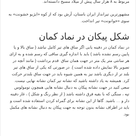
مربوط به ۸ هزار سال پیش از میلاد مسیح دانسته‌اند.
مشهورترین تیرانداز ایران باستان، آرش بود که از کوه «ایژیو خشونت» به
سوی «خوانونت» تیر انداخت.
شکل پیکان در نماد کمان
در نماد کمان در دفینه یابی اگر ساق های تیر کامل نباشد ( ساق بالا و یا
پایین رسم نشده باشد ) باید با اندازه گیری ساقی که رسم شده و به ازای
هر سانتی متر یک متر در جهت همان ساق قدم برداشت ( مانند آنچه در
تصویر بالا نمایش داده شده است ). در صورتی که یکی از ساق های تیر
بلند تر از دیگری باشد نیز به همین شیوه باید در جهت ساق بلندتر حرکت
کرد. همیشه به یاد داشته باشید که نشانه تیر کمان نشانه نهایی نیست.
سعی کنید در جهت نشانه پیکان به دنبال نشانه هایی همچون تومولوس
تپه ، سنگی که با بقیه فرق داشته باشد ( از نظر رنگ و شکل ) ، غار دفینه
دار و … باشید. گاها از این نشانه برای گمراه کردن استفاده شده است و
باید در اطراف نشانه بدون توجه به جهت پیکان به دنبال نشانه های مکمل
بود.