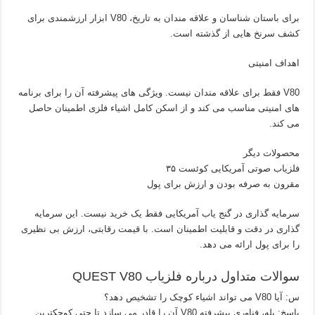
برای باستان شناسان و علاقه مندان به تاریخ، V80 ابزار ارزشمندی برای
کشف سرنخ هایی از گذشته است.
اهداف امنیتی
V80 فقط برای علاقه مندان نیست. ویژگی های پیشرفته آن را برای برنامه
های امنیتی مناسب می کند و از اسکن کامل اشیاء فلزی اطمینان حاصل
می کند.
محصولات دیگر
فلزیاب صوتی آمریکایی کوئست ۳۵
مقرون به صرفه بودن و ارزش برای پول
سرمایه گذاری در گنج یاب آمریکایی فقط یک خرید نیست. این سرمایه
گذاری در دقت و قابلیت اطمینان است. با قیمت رقابتی، ارزش بی نظیری
را برای پول ارائه می دهد.
سوالات متداول درباره فلزیاب QUEST V80
س: آیا V80 می تواند اشیاء کوچک را تشخیص دهد؟
پاسخ: بله، فناوری پیشرفته V80 آن را قادر می سازد تا حتی کوچکترین