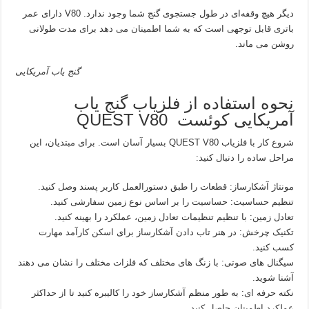
دیگر هیچ وقفه‌ای در طول جستجوی گنج شما وجود ندارد. V80 دارای عمر
باتری قابل توجهی است که به شما اطمینان می دهد برای مدت طولانی
روشن می ماند.
گنج یاب آمریکایی
نحوه استفاده از فلزیاب گنج یاب
آمریکایی کوئست QUEST V80
شروع کار با فلزیاب QUEST V80 بسیار آسان است. برای مبتدیان، این
مراحل ساده را دنبال کنید:
مونتاژ آشکارساز: قطعات را طبق دستورالعمل کاربر پسند وصل کنید.
تنظیم حساسیت: حساسیت را بر اساس نوع زمین سفارشی کنید.
تعادل زمین: با تنظیم تنظیمات تعادل زمین، عملکرد را بهینه کنید.
تکنیک چرخش: در هنر تاب دادن آشکارساز برای اسکن کارآمد مهارت
کسب کنید.
سیگنال های صوتی: با زنگ های مختلف که فلزات مختلف را نشان می دهند
آشنا شوید.
نکته حرفه ای: به طور منظم آشکارساز خود را کالیبره کنید تا از حداکثر
عملکرد اطمینان حاصل کنید.